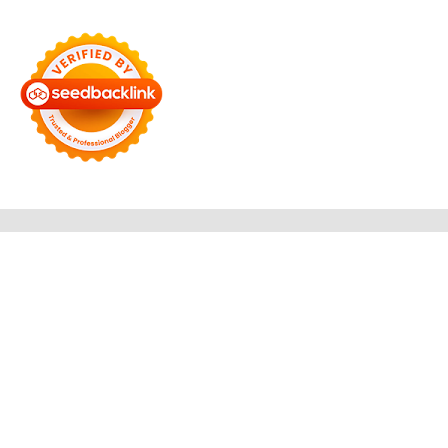
Bersama Membangun Negeri
Tentang Kami
Alamat
Hubungi
Disclaimer
© 2026
Reportase 7
. All rights reserved.