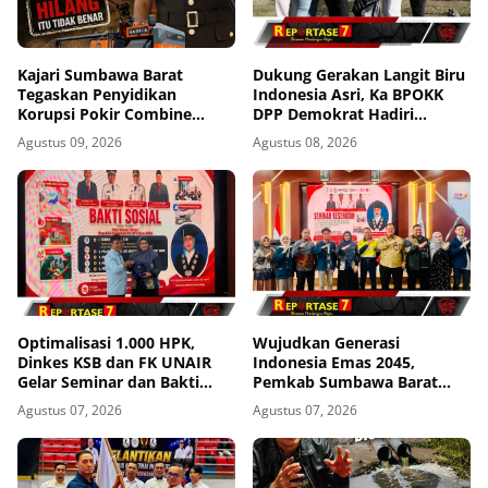
Kajari Sumbawa Barat
Dukung Gerakan Langit Biru
Tegaskan Penyidikan
Indonesia Asri, Ka BPOKK
Korupsi Pokir Combine
DPP Demokrat Hadiri
Tetap Berjalan, Agung: Tidak
Kegiatan di Loteng
Agustus 09, 2026
Agustus 08, 2026
Ada Alasan Kasus
Dihentikan
Optimalisasi 1.000 HPK,
Wujudkan Generasi
Dinkes KSB dan FK UNAIR
Indonesia Emas 2045,
Gelar Seminar dan Bakti
Pemkab Sumbawa Barat
Sosial
Perkuat Komitmen Lewat
Agustus 07, 2026
Agustus 07, 2026
Seminar Kesehatan 1.000
HPK