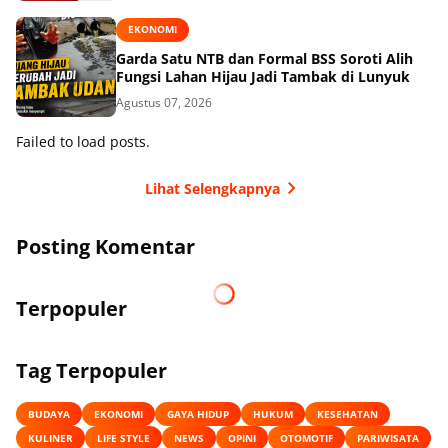
EKONOMI
Garda Satu NTB dan Formal BSS Soroti Alih
Fungsi Lahan Hijau Jadi Tambak di Lunyuk
Agustus 07, 2026
Failed to load posts.
Lihat Selengkapnya
Posting Komentar
Terpopuler
Tag Terpopuler
BUDAYA
EKONOMI
GAYA HIDUP
HUKUM
KESEHATAN
KULINER
LIFE STYLE
NEWS
OPINI
OTOMOTIF
PARIWISATA