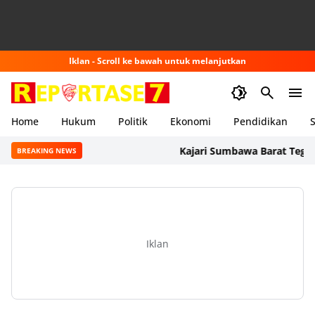
Iklan - Scroll ke bawah untuk melanjutkan
Home
Hukum
Politik
Ekonomi
Pendidikan
S
Kajari Sumbawa Barat Tegaskan P
BREAKING NEWS
Iklan