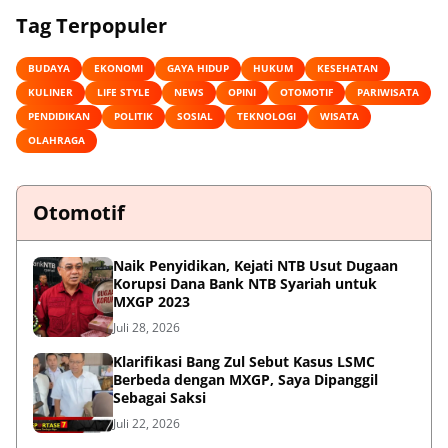
Tag Terpopuler
BUDAYA
EKONOMI
GAYA HIDUP
HUKUM
KESEHATAN
KULINER
LIFE STYLE
NEWS
OPINI
OTOMOTIF
PARIWISATA
PENDIDIKAN
POLITIK
SOSIAL
TEKNOLOGI
WISATA
OLAHRAGA
Otomotif
Naik Penyidikan, Kejati NTB Usut Dugaan
Korupsi Dana Bank NTB Syariah untuk
MXGP 2023
Juli 28, 2026
Klarifikasi Bang Zul Sebut Kasus LSMC
Berbeda dengan MXGP, Saya Dipanggil
Sebagai Saksi
Juli 22, 2026