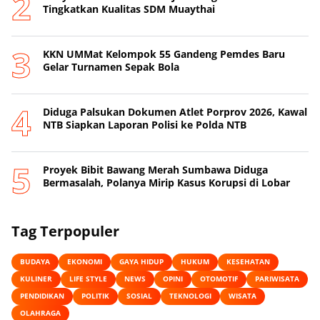
Tingkatkan Kualitas SDM Muaythai
KKN UMMat Kelompok 55 Gandeng Pemdes Baru
Gelar Turnamen Sepak Bola
Diduga Palsukan Dokumen Atlet Porprov 2026, Kawal
NTB Siapkan Laporan Polisi ke Polda NTB
Proyek Bibit Bawang Merah Sumbawa Diduga
Bermasalah, Polanya Mirip Kasus Korupsi di Lobar
Tag Terpopuler
BUDAYA
EKONOMI
GAYA HIDUP
HUKUM
KESEHATAN
KULINER
LIFE STYLE
NEWS
OPINI
OTOMOTIF
PARIWISATA
PENDIDIKAN
POLITIK
SOSIAL
TEKNOLOGI
WISATA
OLAHRAGA