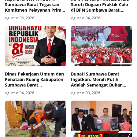
Sumbawa Barat Tegaskan
Soroti Dugaan Praktik Calo
Komitmen Pelayanan Prima
di BPN Sumbawa Barat,
dan Buka Pintu Pengaduan
Desak Evaluasi Total dan
Agustus 06, 2026
Agustus 04, 2026
Masyarakat
Turun Tangan Aparat
Penegak Hukum
Dinas Pekerjaan Umum dan
Bupati Sumbawa Barat
Penataan Ruang Kabupaten
Ingatkan, Merah Putih
Sumbawa Barat
Adalah Semangat Bukan
Mengucapkan Dirgahayu
Sekadar Dekorasi
Agustus 04, 2026
Agustus 03, 2026
Republik Indonesia ke-81