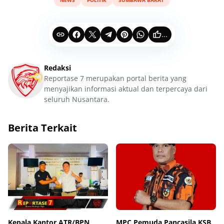
NEWS
POLITIK
SUMBAWA BARAT
...
Redaksi
Reportase 7 merupakan portal berita yang
menyajikan informasi aktual dan terpercaya dari
seluruh Nusantara.
Berita Terkait
Kepala Kantor ATR/BPN
MPC Pemuda Pancasila KSB