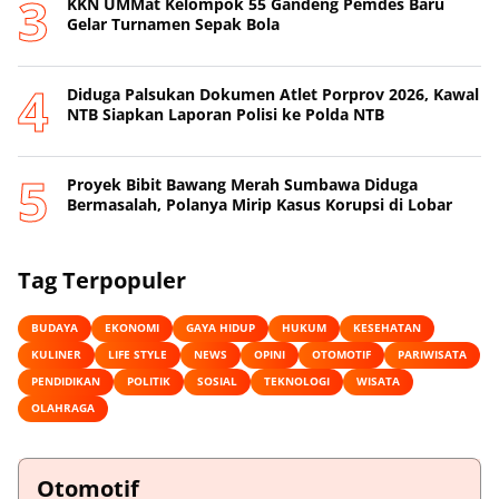
KKN UMMat Kelompok 55 Gandeng Pemdes Baru
Gelar Turnamen Sepak Bola
Diduga Palsukan Dokumen Atlet Porprov 2026, Kawal
NTB Siapkan Laporan Polisi ke Polda NTB
Proyek Bibit Bawang Merah Sumbawa Diduga
Bermasalah, Polanya Mirip Kasus Korupsi di Lobar
Tag Terpopuler
BUDAYA
EKONOMI
GAYA HIDUP
HUKUM
KESEHATAN
KULINER
LIFE STYLE
NEWS
OPINI
OTOMOTIF
PARIWISATA
PENDIDIKAN
POLITIK
SOSIAL
TEKNOLOGI
WISATA
OLAHRAGA
Otomotif