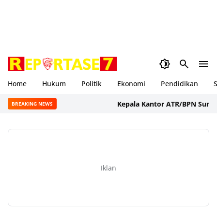
Home
Hukum
Politik
Ekonomi
Pendidikan
S
Kepala Kantor ATR/BPN Sumbawa B
BREAKING NEWS
Iklan