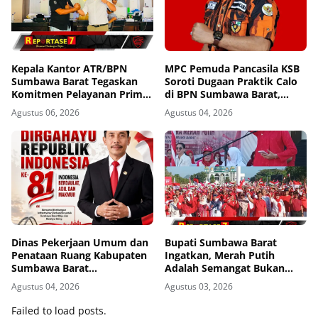
Kepala Kantor ATR/BPN
MPC Pemuda Pancasila KSB
Sumbawa Barat Tegaskan
Soroti Dugaan Praktik Calo
Komitmen Pelayanan Prima
di BPN Sumbawa Barat,
dan Buka Pintu Pengaduan
Desak Evaluasi Total dan
Agustus 06, 2026
Agustus 04, 2026
Masyarakat
Turun Tangan Aparat
Penegak Hukum
Dinas Pekerjaan Umum dan
Bupati Sumbawa Barat
Penataan Ruang Kabupaten
Ingatkan, Merah Putih
Sumbawa Barat
Adalah Semangat Bukan
Mengucapkan Dirgahayu
Sekadar Dekorasi
Agustus 04, 2026
Agustus 03, 2026
Republik Indonesia ke-81
Failed to load posts.