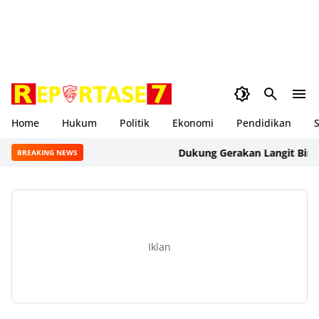
Home
Hukum
Politik
Ekonomi
Pendidikan
S
Dukung Gerakan Langit Biru Indo
BREAKING NEWS
Iklan