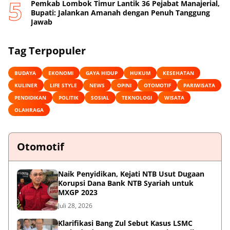
Pemkab Lombok Timur Lantik 36 Pejabat Manajerial,
Bupati: Jalankan Amanah dengan Penuh Tanggung
Jawab
Tag Terpopuler
BUDAYA
EKONOMI
GAYA HIDUP
HUKUM
KESEHATAN
KULINER
LIFE STYLE
NEWS
OPINI
OTOMOTIF
PARIWISATA
PENDIDIKAN
POLITIK
SOSIAL
TEKNOLOGI
WISATA
OLAHRAGA
Otomotif
Naik Penyidikan, Kejati NTB Usut Dugaan
Korupsi Dana Bank NTB Syariah untuk
MXGP 2023
Juli 28, 2026
Klarifikasi Bang Zul Sebut Kasus LSMC