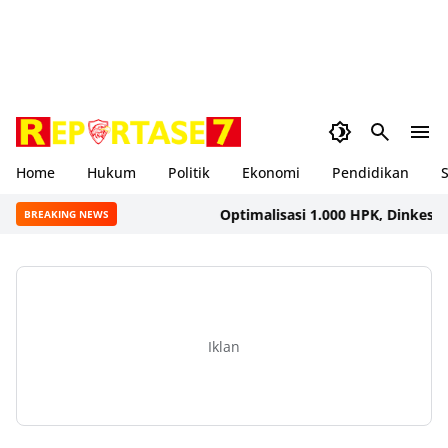
Home
Hukum
Politik
Ekonomi
Pendidikan
S
Optimalisasi 1.000 HPK, Dinkes KSB d
BREAKING NEWS
Iklan