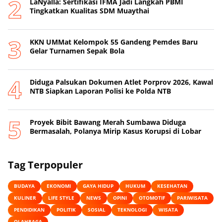
LaNyalla: Sertifikasi IFMA Jadi Langkah PBMI
Tingkatkan Kualitas SDM Muaythai
KKN UMMat Kelompok 55 Gandeng Pemdes Baru
Gelar Turnamen Sepak Bola
Diduga Palsukan Dokumen Atlet Porprov 2026, Kawal
NTB Siapkan Laporan Polisi ke Polda NTB
Proyek Bibit Bawang Merah Sumbawa Diduga
Bermasalah, Polanya Mirip Kasus Korupsi di Lobar
Tag Terpopuler
BUDAYA
EKONOMI
GAYA HIDUP
HUKUM
KESEHATAN
KULINER
LIFE STYLE
NEWS
OPINI
OTOMOTIF
PARIWISATA
PENDIDIKAN
POLITIK
SOSIAL
TEKNOLOGI
WISATA
OLAHRAGA