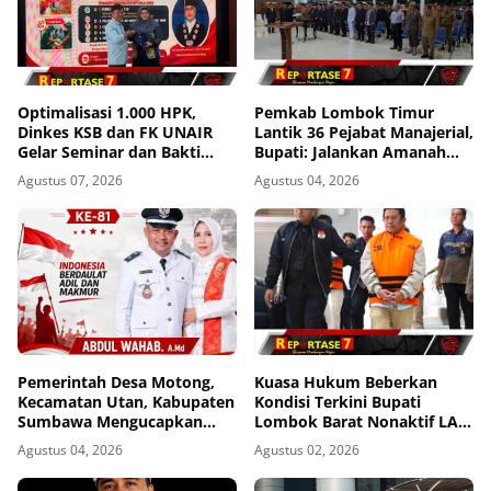
Optimalisasi 1.000 HPK,
Pemkab Lombok Timur
Dinkes KSB dan FK UNAIR
Lantik 36 Pejabat Manajerial,
Gelar Seminar dan Bakti
Bupati: Jalankan Amanah
Sosial
dengan Penuh Tanggung
Agustus 07, 2026
Agustus 04, 2026
Jawab
Pemerintah Desa Motong,
Kuasa Hukum Beberkan
Kecamatan Utan, Kabupaten
Kondisi Terkini Bupati
Sumbawa Mengucapkan
Lombok Barat Nonaktif LAZ
Dirgahayu Republik
di Rutan KPK, Pasrah dan
Agustus 04, 2026
Agustus 02, 2026
Indonesia ke-81
Kooperatif