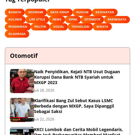
BUDAYA
EKONOMI
GAYA HIDUP
HUKUM
KESEHATAN
KULINER
LIFE STYLE
NEWS
OPINI
OTOMOTIF
PARIWISATA
PENDIDIKAN
POLITIK
SOSIAL
TEKNOLOGI
WISATA
OLAHRAGA
Otomotif
Naik Penyidikan, Kejati NTB Usut Dugaan
Korupsi Dana Bank NTB Syariah untuk
MXGP 2023
Juli 28, 2026
Klarifikasi Bang Zul Sebut Kasus LSMC
Berbeda dengan MXGP, Saya Dipanggil
Sebagai Saksi
Juli 22, 2026
KKCI Lombok dan Cerita Mobil Legendaris,
Om Irul: Berkomunitas Memberi Manfaat