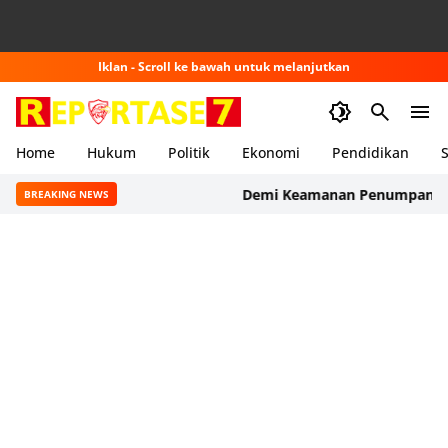
Iklan - Scroll ke bawah untuk melanjutkan
Home
Hukum
Politik
Ekonomi
Pendidikan
S
Demi Keamanan Penumpang, ASDP T
BREAKING NEWS