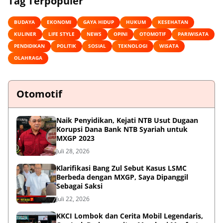
Tag Terpopuler
BUDAYA
EKONOMI
GAYA HIDUP
HUKUM
KESEHATAN
KULINER
LIFE STYLE
NEWS
OPINI
OTOMOTIF
PARIWISATA
PENDIDIKAN
POLITIK
SOSIAL
TEKNOLOGI
WISATA
OLAHRAGA
Otomotif
Naik Penyidikan, Kejati NTB Usut Dugaan
Korupsi Dana Bank NTB Syariah untuk
MXGP 2023
Juli 28, 2026
Klarifikasi Bang Zul Sebut Kasus LSMC
Berbeda dengan MXGP, Saya Dipanggil
Sebagai Saksi
Juli 22, 2026
KKCI Lombok dan Cerita Mobil Legendaris,