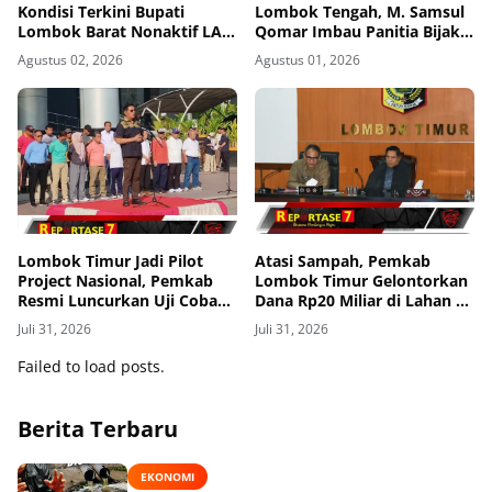
Kondisi Terkini Bupati
Lombok Tengah, M. Samsul
Lombok Barat Nonaktif LAZ
Qomar Imbau Panitia Bijak
di Rutan KPK, Pasrah dan
dan Calon Kades Hindari
Agustus 02, 2026
Agustus 01, 2026
Kooperatif
Money Politics
Lombok Timur Jadi Pilot
Atasi Sampah, Pemkab
Project Nasional, Pemkab
Lombok Timur Gelontorkan
Resmi Luncurkan Uji Coba
Dana Rp20 Miliar di Lahan 3
Transfomasi Digitalisasi
Hektar
Juli 31, 2026
Juli 31, 2026
Bansos Lewat Portal
Perlinsos
Failed to load posts.
Berita Terbaru
EKONOMI