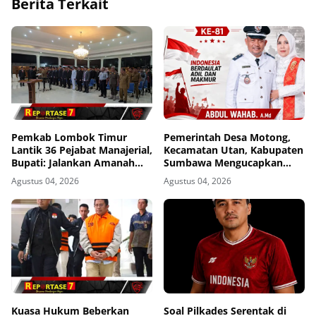
Berita Terkait
Pemkab Lombok Timur
Pemerintah Desa Motong,
Lantik 36 Pejabat Manajerial,
Kecamatan Utan, Kabupaten
Bupati: Jalankan Amanah
Sumbawa Mengucapkan
dengan Penuh Tanggung
Dirgahayu Republik
Agustus 04, 2026
Agustus 04, 2026
Jawab
Indonesia ke-81
Kuasa Hukum Beberkan
Soal Pilkades Serentak di