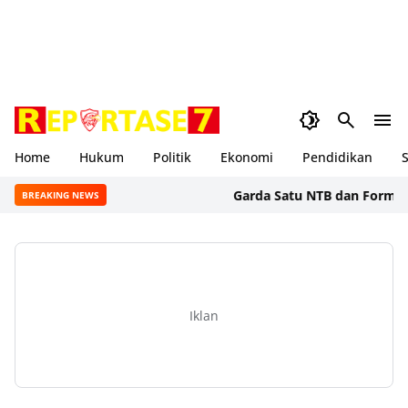
Home
Hukum
Politik
Ekonomi
Pendidikan
S
Garda Satu NTB dan Formal BSS 
BREAKING NEWS
Iklan