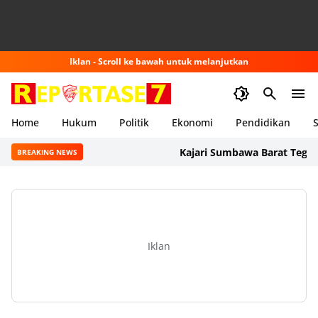
Iklan - Scroll ke bawah untuk melanjutkan
Home
Hukum
Politik
Ekonomi
Pendidikan
S
Kajari Sumbawa Barat Tegaskan Pe
BREAKING NEWS
Iklan