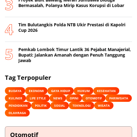
Bermasalah, Polanya Mirip Kasus Korupsi di Lobar
Tim Bulutangkis Polda NTB Ukir Prestasi di Kapolri
Cup 2026
Pemkab Lombok Timur Lantik 36 Pejabat Manajerial,
Bupati: Jalankan Amanah dengan Penuh Tanggung
Jawab
Tag Terpopuler
BUDAYA
EKONOMI
GAYA HIDUP
HUKUM
KESEHATAN
KULINER
LIFE STYLE
NEWS
OPINI
OTOMOTIF
PARIWISATA
PENDIDIKAN
POLITIK
SOSIAL
TEKNOLOGI
WISATA
OLAHRAGA
Otomotif