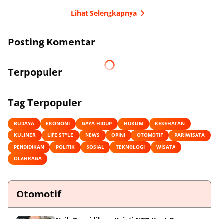
Lihat Selengkapnya
Posting Komentar
Terpopuler
Tag Terpopuler
BUDAYA
EKONOMI
GAYA HIDUP
HUKUM
KESEHATAN
KULINER
LIFE STYLE
NEWS
OPINI
OTOMOTIF
PARIWISATA
PENDIDIKAN
POLITIK
SOSIAL
TEKNOLOGI
WISATA
OLAHRAGA
Otomotif