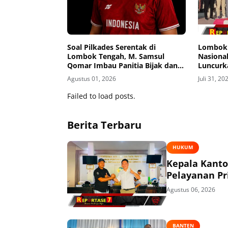
Soal Pilkades Serentak di
Lombok T
Lombok Tengah, M. Samsul
Nasiona
Qomar Imbau Panitia Bijak dan
Luncurk
Calon Kades Hindari Money
Digitali
Agustus 01, 2026
Juli 31, 20
Politics
Perlinso
Failed to load posts.
Berita Terbaru
HUKUM
Kepala Kant
Pelayanan P
Agustus 06, 2026
BANTEN