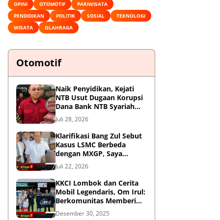
OPINI
OTOMOTIF
PARIWISATA
PENDIDIKAN
POLITIK
SOSIAL
TEKNOLOGI
WISATA
OLAHRAGA
Otomotif
Naik Penyidikan, Kejati
NTB Usut Dugaan Korupsi
Dana Bank NTB Syariah
untuk MXGP 2023
Juli 28, 2026
Klarifikasi Bang Zul Sebut
Kasus LSMC Berbeda
dengan MXGP, Saya
Dipanggil Sebagai Saksi
Juli 22, 2026
KKCI Lombok dan Cerita
Mobil Legendaris, Om Irul:
Berkomunitas Memberi
Manfaat dan Membangun
Desember 30, 2025
Imej Positif