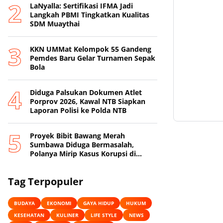
LaNyalla: Sertifikasi IFMA Jadi
Langkah PBMI Tingkatkan Kualitas
SDM Muaythai
KKN UMMat Kelompok 55 Gandeng
Pemdes Baru Gelar Turnamen Sepak
Bola
Diduga Palsukan Dokumen Atlet
Porprov 2026, Kawal NTB Siapkan
Laporan Polisi ke Polda NTB
Proyek Bibit Bawang Merah
Sumbawa Diduga Bermasalah,
Polanya Mirip Kasus Korupsi di
Lobar
Tag Terpopuler
BUDAYA
EKONOMI
GAYA HIDUP
HUKUM
KESEHATAN
KULINER
LIFE STYLE
NEWS