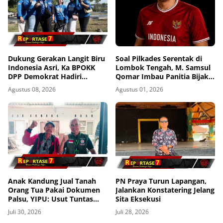
Dukung Gerakan Langit Biru
Soal Pilkades Serentak di
Indonesia Asri, Ka BPOKK
Lombok Tengah, M. Samsul
DPP Demokrat Hadiri
Qomar Imbau Panitia Bijak
Kegiatan di Loteng
dan Calon Kades Hindari
Agustus 08, 2026
Agustus 01, 2026
Money Politics
Anak Kandung Jual Tanah
PN Praya Turun Lapangan,
Orang Tua Pakai Dokumen
Jalankan Konstatering Jelang
Palsu, YIPU: Usut Tuntas
Sita Eksekusi
Persekongkolan Desa hingga
Juli 30, 2026
Juli 28, 2026
BPN