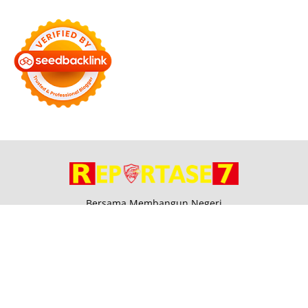
Bersama Membangun Negeri
Tentang Kami
Alamat
Hubungi
Disclaimer
© 2026
Reportase 7
. All rights reserved.