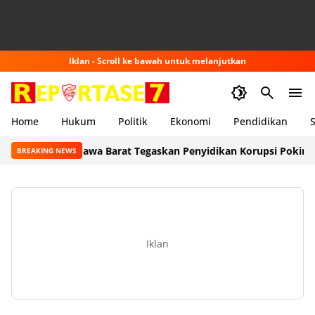
Iklan - Scroll ke bawah untuk melanjutkan
Home
Hukum
Politik
Ekonomi
Pendidikan
S
Kajari Sumbawa Barat Tegaskan Penyidikan Korupsi Pokir Combin
BREAKING NEWS
Iklan