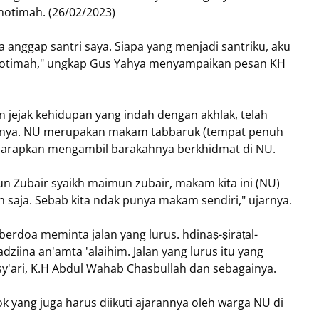
otimah. (26/02/2023)
 anggap santri saya. Siapa yang menjadi santriku, aku
Khotimah," ungkap Gus Yahya menyampaikan pesan KH
 jejak kehidupan yang indah dengan akhlak, telah
ikutnya. NU merupakan makam tabbaruk (tempat penuh
harapkan mengambil barakahnya berkhidmat di NU.
un Zubair syaikh maimun zubair, makam kita ini (NU)
saja. Sebab kita ndak punya makam sendiri," ujarnya.
erdoa meminta jalan yang lurus. hdinaṣ-ṣirāṭal-
adziina an'amta 'alaihim. Jalan yang lurus itu yang
'ari, K.H Abdul Wahab Chasbullah dan sebagainya.
yang juga harus diikuti ajarannya oleh warga NU di