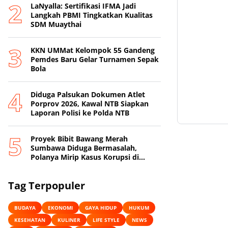
LaNyalla: Sertifikasi IFMA Jadi
Langkah PBMI Tingkatkan Kualitas
SDM Muaythai
KKN UMMat Kelompok 55 Gandeng
Pemdes Baru Gelar Turnamen Sepak
Bola
Diduga Palsukan Dokumen Atlet
Porprov 2026, Kawal NTB Siapkan
Laporan Polisi ke Polda NTB
Proyek Bibit Bawang Merah
Sumbawa Diduga Bermasalah,
Polanya Mirip Kasus Korupsi di
Lobar
Tag Terpopuler
BUDAYA
EKONOMI
GAYA HIDUP
HUKUM
KESEHATAN
KULINER
LIFE STYLE
NEWS