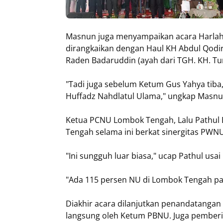
Masnun juga menyampaikan acara Harlah
dirangkaikan dengan Haul KH Abdul Qodir 
Raden Badaruddin (ayah dari TGH. KH. T
"Tadi juga sebelum Ketum Gus Yahya tiba, 
Huffadz Nahdlatul Ulama," ungkap Masn
Ketua PCNU Lombok Tengah, Lalu Pathul 
Tengah selama ini berkat sinergitas PWNU
"Ini sungguh luar biasa," ucap Pathul us
"Ada 115 persen NU di Lombok Tengah pa
Diakhir acara dilanjutkan penandatanga
langsung oleh Ketum PBNU. Juga pemberia