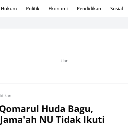
Hukum
Politik
Ekonomi
Pendidikan
Sosial
Iklan
idikan
 Qomarul Huda Bagu,
ama'ah NU Tidak Ikuti