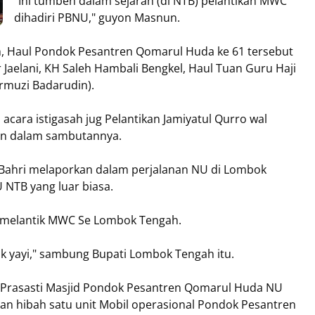
"Ini tumben dalam sejarah (di NTB) pelantikan MWC
dihadiri PBNU," guyon Masnun.
, Haul Pondok Pesantren Qomarul Huda ke 61 tersebut
Jaelani, KH Saleh Hambali Bengkel, Haul Tuan Guru Haji
urmuzi Badarudin).
acara istigasah jug Pelantikan Jamiyatul Qurro wal
un dalam sambutannya.
Bahri melaporkan dalam perjalanan NU di Lombok
 NTB yang luar biasa.
ai melantik MWC Se Lombok Tengah.
k yayi," sambung Bupati Lombok Tengah itu.
n Prasasti Masjid Pondok Pesantren Qomarul Huda NU
n hibah satu unit Mobil operasional Pondok Pesantren