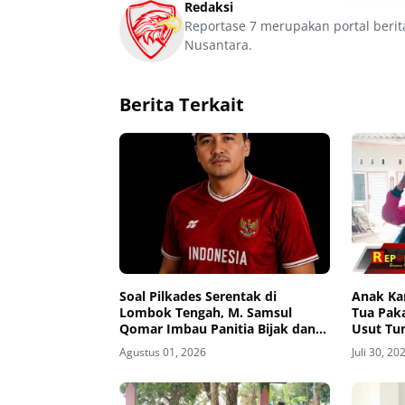
Redaksi
Reportase 7 merupakan portal berit
Nusantara.
Berita Terkait
Soal Pilkades Serentak di
Anak Ka
Lombok Tengah, M. Samsul
Tua Pak
Qomar Imbau Panitia Bijak dan
Usut Tu
Calon Kades Hindari Money
Desa hi
Agustus 01, 2026
Juli 30, 20
Politics