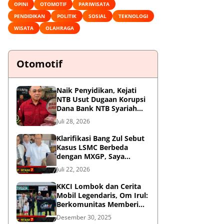
OPINI
OTOMOTIF
PARIWISATA
PENDIDIKAN
POLITIK
SOSIAL
TEKNOLOGI
WISATA
OLAHRAGA
Otomotif
Naik Penyidikan, Kejati
NTB Usut Dugaan Korupsi
Dana Bank NTB Syariah
untuk MXGP 2023
Juli 28, 2026
Klarifikasi Bang Zul Sebut
Kasus LSMC Berbeda
dengan MXGP, Saya
Dipanggil Sebagai Saksi
Juli 22, 2026
KKCI Lombok dan Cerita
Mobil Legendaris, Om Irul:
Berkomunitas Memberi
Manfaat dan Membangun
Desember 30, 2025
Imej Positif