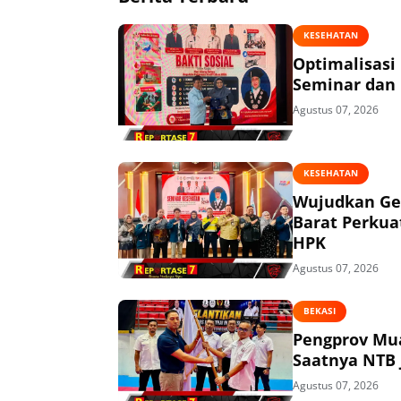
KESEHATAN
Optimalisasi
Seminar dan 
Agustus 07, 2026
KESEHATAN
Wujudkan Ge
Barat Perkua
HPK
Agustus 07, 2026
BEKASI
Pengprov Mua
Saatnya NTB 
Agustus 07, 2026