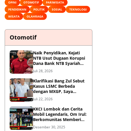
OPINI
OTOMOTIF
PARIWISATA
PENDIDIKAN
POLITIK
SOSIAL
TEKNOLOGI
WISATA
OLAHRAGA
Otomotif
Naik Penyidikan, Kejati
NTB Usut Dugaan Korupsi
Dana Bank NTB Syariah
untuk MXGP 2023
Juli 28, 2026
Klarifikasi Bang Zul Sebut
Kasus LSMC Berbeda
dengan MXGP, Saya
Dipanggil Sebagai Saksi
Juli 22, 2026
KKCI Lombok dan Cerita
Mobil Legendaris, Om Irul:
Berkomunitas Memberi
Manfaat dan Membangun
Desember 30, 2025
Imej Positif