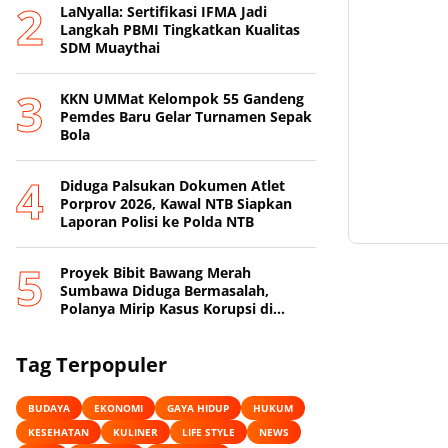
LaNyalla: Sertifikasi IFMA Jadi
Langkah PBMI Tingkatkan Kualitas
SDM Muaythai
KKN UMMat Kelompok 55 Gandeng
Pemdes Baru Gelar Turnamen Sepak
Bola
Diduga Palsukan Dokumen Atlet
Porprov 2026, Kawal NTB Siapkan
Laporan Polisi ke Polda NTB
Proyek Bibit Bawang Merah
Sumbawa Diduga Bermasalah,
Polanya Mirip Kasus Korupsi di
Lobar
Tag Terpopuler
BUDAYA
EKONOMI
GAYA HIDUP
HUKUM
KESEHATAN
KULINER
LIFE STYLE
NEWS