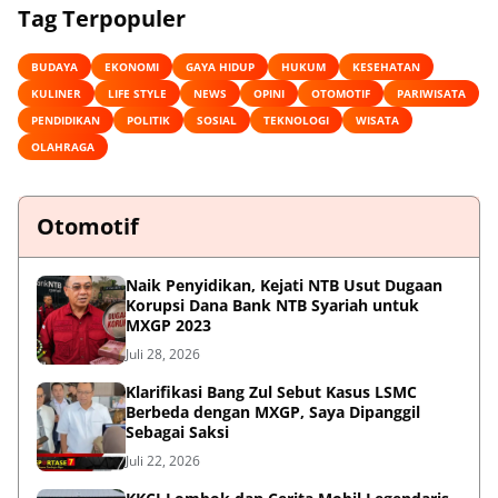
Tag Terpopuler
BUDAYA
EKONOMI
GAYA HIDUP
HUKUM
KESEHATAN
KULINER
LIFE STYLE
NEWS
OPINI
OTOMOTIF
PARIWISATA
PENDIDIKAN
POLITIK
SOSIAL
TEKNOLOGI
WISATA
OLAHRAGA
Otomotif
Naik Penyidikan, Kejati NTB Usut Dugaan
Korupsi Dana Bank NTB Syariah untuk
MXGP 2023
Juli 28, 2026
Klarifikasi Bang Zul Sebut Kasus LSMC
Berbeda dengan MXGP, Saya Dipanggil
Sebagai Saksi
Juli 22, 2026