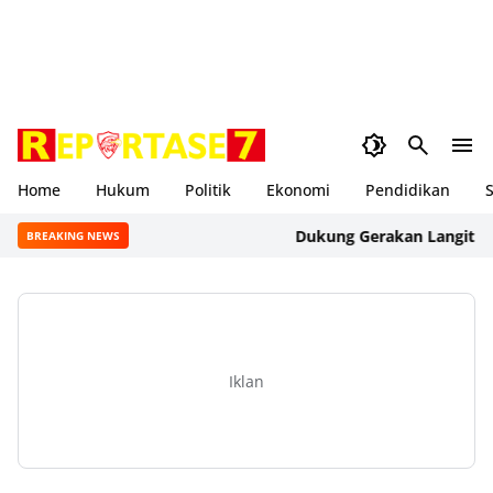
Home
Hukum
Politik
Ekonomi
Pendidikan
S
Dukung Gerakan Langit Biru In
BREAKING NEWS
Iklan