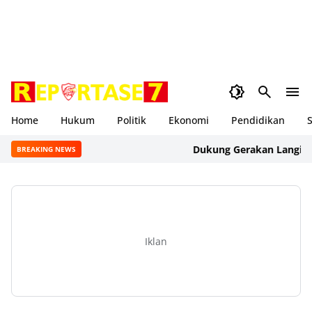
Home
Hukum
Politik
Ekonomi
Pendidikan
S
Dukung Gerakan Langit Biru I
BREAKING NEWS
Iklan