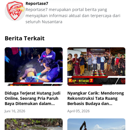
Reportase7
Reportase7 merupakan portal berita yang
menyajikan informasi aktual dan terpercaya dari
seluruh Nusantara
Berita Terkait
Diduga Terjerat Hutang Judi
Nyangkar Carik: Mendorong
Online, Seorang Pria Paruh
Rekonstruksi Tata Ruang
Baya Ditemukan dalam
Berbasis Budaya dan
Kondisi Mengenaskan
Memperkuat Nilai Adat
Juni 16, 2026
April 05, 2026