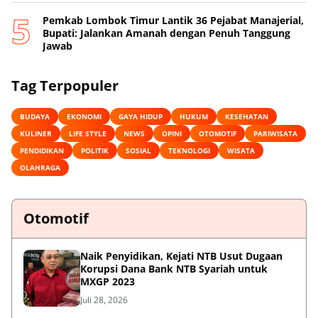
Pemkab Lombok Timur Lantik 36 Pejabat Manajerial,
Bupati: Jalankan Amanah dengan Penuh Tanggung
Jawab
Tag Terpopuler
BUDAYA
EKONOMI
GAYA HIDUP
HUKUM
KESEHATAN
KULINER
LIFE STYLE
NEWS
OPINI
OTOMOTIF
PARIWISATA
PENDIDIKAN
POLITIK
SOSIAL
TEKNOLOGI
WISATA
OLAHRAGA
Otomotif
Naik Penyidikan, Kejati NTB Usut Dugaan
Korupsi Dana Bank NTB Syariah untuk
MXGP 2023
Juli 28, 2026