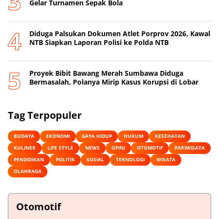
Gelar Turnamen Sepak Bola
Diduga Palsukan Dokumen Atlet Porprov 2026, Kawal
NTB Siapkan Laporan Polisi ke Polda NTB
Proyek Bibit Bawang Merah Sumbawa Diduga
Bermasalah, Polanya Mirip Kasus Korupsi di Lobar
Tag Terpopuler
BUDAYA
EKONOMI
GAYA HIDUP
HUKUM
KESEHATAN
KULINER
LIFE STYLE
NEWS
OPINI
OTOMOTIF
PARIWISATA
PENDIDIKAN
POLITIK
SOSIAL
TEKNOLOGI
WISATA
OLAHRAGA
Otomotif