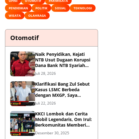
OPINI
OTOMOTIF
PARIWISATA
PENDIDIKAN
POLITIK
SOSIAL
TEKNOLOGI
WISATA
OLAHRAGA
Otomotif
Naik Penyidikan, Kejati
NTB Usut Dugaan Korupsi
Dana Bank NTB Syariah
untuk MXGP 2023
Juli 28, 2026
Klarifikasi Bang Zul Sebut
Kasus LSMC Berbeda
dengan MXGP, Saya
Dipanggil Sebagai Saksi
Juli 22, 2026
KKCI Lombok dan Cerita
Mobil Legendaris, Om Irul:
Berkomunitas Memberi
Manfaat dan Membangun
Desember 30, 2025
Imej Positif