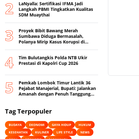
LaNyalla: Sertifikasi IFMA Jadi
Langkah PBMI Tingkatkan Kualitas
SDM Muaythai
Proyek Bibit Bawang Merah
Sumbawa Diduga Bermasalah,
Polanya Mirip Kasus Korupsi di
Lobar
Tim Bulutangkis Polda NTB Ukir
Prestasi di Kapolri Cup 2026
Pemkab Lombok Timur Lantik 36
Pejabat Manajerial, Bupati: Jalankan
Amanah dengan Penuh Tanggung
Jawab
Tag Terpopuler
BUDAYA
EKONOMI
GAYA HIDUP
HUKUM
KESEHATAN
KULINER
LIFE STYLE
NEWS