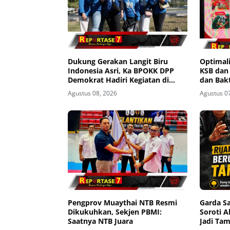
Dukung Gerakan Langit Biru
Optimali
Indonesia Asri, Ka BPOKK DPP
KSB dan
Demokrat Hadiri Kegiatan di
dan Bakt
Loteng
Agustus 08, 2026
Agustus 0
Pengprov Muaythai NTB Resmi
Garda S
Dikukuhkan, Sekjen PBMI:
Soroti A
Saatnya NTB Juara
Jadi Ta