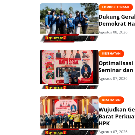
LOMBOK TENGAH
Dukung Gerak
Demokrat Had
Agustus 08, 2026
KESEHATAN
Optimalisasi
Seminar dan 
Agustus 07, 2026
KESEHATAN
Wujudkan Ge
Barat Perkua
HPK
Agustus 07, 2026