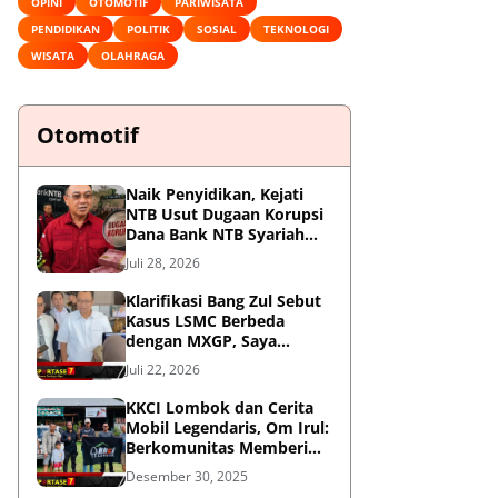
OPINI
OTOMOTIF
PARIWISATA
PENDIDIKAN
POLITIK
SOSIAL
TEKNOLOGI
WISATA
OLAHRAGA
Otomotif
Naik Penyidikan, Kejati
NTB Usut Dugaan Korupsi
Dana Bank NTB Syariah
untuk MXGP 2023
Juli 28, 2026
Klarifikasi Bang Zul Sebut
Kasus LSMC Berbeda
dengan MXGP, Saya
Dipanggil Sebagai Saksi
Juli 22, 2026
KKCI Lombok dan Cerita
Mobil Legendaris, Om Irul:
Berkomunitas Memberi
Manfaat dan Membangun
Desember 30, 2025
Imej Positif