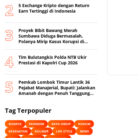
5 Exchange Kripto dengan Return
Earn Tertinggi di Indonesia
Proyek Bibit Bawang Merah
Sumbawa Diduga Bermasalah,
Polanya Mirip Kasus Korupsi di
Lobar
Tim Bulutangkis Polda NTB Ukir
Prestasi di Kapolri Cup 2026
Pemkab Lombok Timur Lantik 36
Pejabat Manajerial, Bupati: Jalankan
Amanah dengan Penuh Tanggung
Jawab
Tag Terpopuler
BUDAYA
EKONOMI
GAYA HIDUP
HUKUM
KESEHATAN
KULINER
LIFE STYLE
NEWS