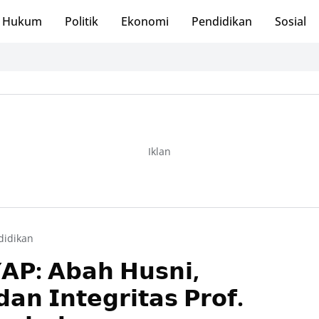
Hukum
Politik
Ekonomi
Pendidikan
Sosial
Iklan
didikan
𝗣: 𝗔𝗯𝗮𝗵 𝗛𝘂𝘀𝗻𝗶,
𝗮𝗻 𝗜𝗻𝘁𝗲𝗴𝗿𝗶𝘁𝗮𝘀 𝗣𝗿𝗼𝗳.