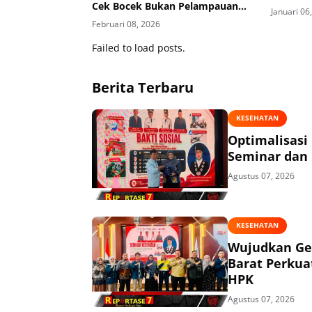
Cek Bocek Bukan Pelampauan
Januari 06
Kewenangan
Februari 08, 2026
Failed to load posts.
Berita Terbaru
KESEHATAN
Optimalisasi
Seminar dan 
Agustus 07, 2026
KESEHATAN
Wujudkan Ge
Barat Perkua
HPK
Agustus 07, 2026