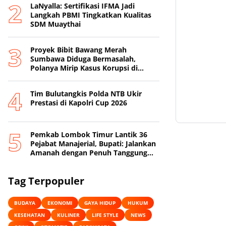
LaNyalla: Sertifikasi IFMA Jadi
Langkah PBMI Tingkatkan Kualitas
SDM Muaythai
Proyek Bibit Bawang Merah
Sumbawa Diduga Bermasalah,
Polanya Mirip Kasus Korupsi di
Lobar
Tim Bulutangkis Polda NTB Ukir
Prestasi di Kapolri Cup 2026
Pemkab Lombok Timur Lantik 36
Pejabat Manajerial, Bupati: Jalankan
Amanah dengan Penuh Tanggung
Jawab
Tag Terpopuler
BUDAYA
EKONOMI
GAYA HIDUP
HUKUM
KESEHATAN
KULINER
LIFE STYLE
NEWS