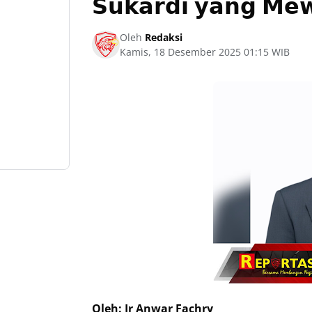
𝗦𝘂𝗸𝗮𝗿𝗱𝗶 𝘆𝗮𝗻𝗴 𝗠𝗲
Oleh
Redaksi
Kamis, 18 Desember 2025 01:15 WIB
Oleh: Ir Anwar Fachry