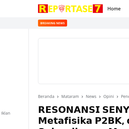
Home
BREAKING NEWS
Beranda
Mataram
News
Opini
Pen
𝗥𝗘𝗦𝗢𝗡𝗔𝗡𝗦𝗜 𝗦𝗘𝗡𝗬
Iklan
𝗠𝗲𝘁𝗮𝗳𝗶𝘀𝗶𝗸𝗮 𝗣𝟮𝗕𝗞, 