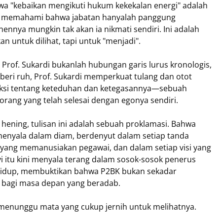
hwa "kebaikan mengikuti hukum kekekalan energi" adalah
 Ia memahami bahwa jabatan hanyalah panggung
nnya mungkin tak akan ia nikmati sendiri. Ini adalah
n untuk dilihat, tapi untuk "menjadi".
Prof. Sukardi bukanlah hubungan garis lurus kronologis,
eri ruh, Prof. Sukardi memperkuat tulang dan otot
saksi tentang keteduhan dan ketegasannya—sebuah
orang yang telah selesai dengan egonya sendiri.
 hening, tulisan ini adalah sebuah proklamasi. Bahwa
 menyala dalam diam, berdenyut dalam setiap tanda
n yang memanusiakan pegawai, dan dalam setiap visi yang
i itu kini menyala terang dalam sosok-sosok penerus
p hidup, membuktikan bahwa P2BK bukan sekadar
u bagi masa depan yang beradab.
a menunggu mata yang cukup jernih untuk melihatnya.