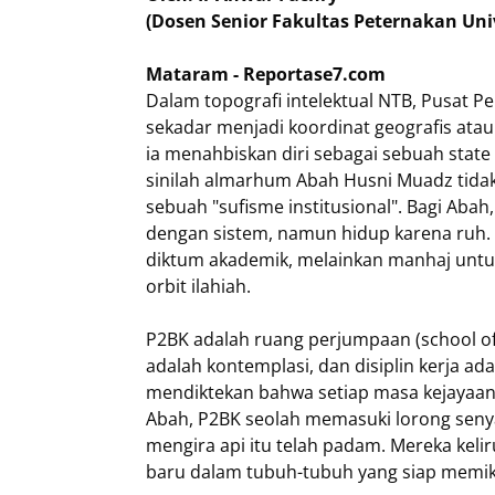
(Dosen Senior Fakultas Peternakan Un
Mataram - Reportase7.com
​Dalam topografi intelektual NTB, Pusat 
sekadar menjadi koordinat geografis atau
ia menahbiskan diri sebagai sebuah state
sinilah almarhum Abah Husni Muadz tid
sebuah "sufisme institusional". Bagi Abah
dengan sistem, namun hidup karena ruh. D
diktum akademik, melainkan manhaj untuk
orbit ilahiah.
​P2BK adalah ruang perjumpaan (school of 
adalah kontemplasi, dan disiplin kerja ad
mendiktekan bahwa setiap masa kejayaan 
Abah, P2BK seolah memasuki lorong seny
mengira api itu telah padam. Mereka keliru
baru dalam tubuh-tubuh yang siap memiku