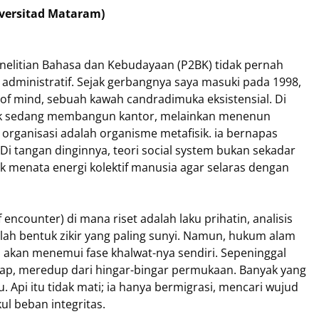
iversitad Mataram)
Penelitian Bahasa dan Kebudayaan (P2BK) tidak pernah
 administratif. Sejak gerbangnya saya masuki pada 1998,
 of mind, sebuah kawah candradimuka eksistensial. Di
ak sedang membangun kantor, melainkan menenun
, organisasi adalah organisme metafisik. ia bernapas
i tangan dinginnya, teori social system bukan sekadar
 menata energi kolektif manusia agar selaras dengan
encounter) di mana riset adalah laku prihatin, analisis
alah bentuk zikir yang paling sunyi. Namun, hukum alam
akan menemui fase khalwat-nya sendiri. Sepeninggal
ap, meredup dari hingar-bingar permukaan. Banyak yang
. Api itu tidak mati; ia hanya bermigrasi, mencari wujud
l beban integritas.