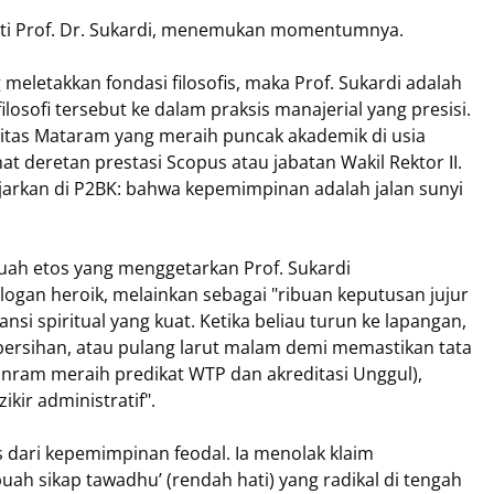
perti Prof. Dr. Sukardi, menemukan momentumnya.
 meletakkan fondasi filosofis, maka Prof. Sukardi adalah
losofi tersebut ke dalam praksis manajerial yang presisi.
itas Mataram yang meraih puncak akademik di usia
hat deretan prestasi Scopus atau jabatan Wakil Rektor II.
iajarkan di P2BK: bahwa kepemimpinan adalah jalan sunyi
uah etos yang menggetarkan Prof. Sukardi
slogan heroik, melainkan sebagai "ribuan keputusan jujur
ansi spiritual yang kuat. Ketika beliau turun ke lapangan,
ersihan, atau pulang larut malam demi memastikan tata
Unram meraih predikat WTP dan akreditasi Unggul),
kir administratif".
is dari kepemimpinan feodal. Ia menolak klaim
uah sikap tawadhu’ (rendah hati) yang radikal di tengah