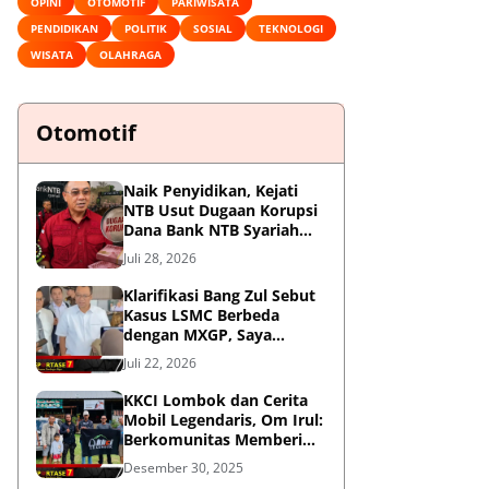
OPINI
OTOMOTIF
PARIWISATA
PENDIDIKAN
POLITIK
SOSIAL
TEKNOLOGI
WISATA
OLAHRAGA
Otomotif
Naik Penyidikan, Kejati
NTB Usut Dugaan Korupsi
Dana Bank NTB Syariah
untuk MXGP 2023
Juli 28, 2026
Klarifikasi Bang Zul Sebut
Kasus LSMC Berbeda
dengan MXGP, Saya
Dipanggil Sebagai Saksi
Juli 22, 2026
KKCI Lombok dan Cerita
Mobil Legendaris, Om Irul:
Berkomunitas Memberi
Manfaat dan Membangun
Desember 30, 2025
Imej Positif