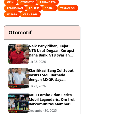
OPINI
OTOMOTIF
PARIWISATA
PENDIDIKAN
POLITIK
SOSIAL
TEKNOLOGI
WISATA
OLAHRAGA
Otomotif
Naik Penyidikan, Kejati
NTB Usut Dugaan Korupsi
Dana Bank NTB Syariah
untuk MXGP 2023
Juli 28, 2026
Klarifikasi Bang Zul Sebut
Kasus LSMC Berbeda
dengan MXGP, Saya
Dipanggil Sebagai Saksi
Juli 22, 2026
KKCI Lombok dan Cerita
Mobil Legendaris, Om Irul:
Berkomunitas Memberi
Manfaat dan Membangun
Desember 30, 2025
Imej Positif