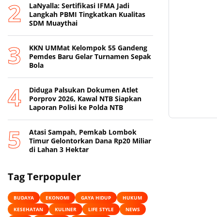
LaNyalla: Sertifikasi IFMA Jadi
Langkah PBMI Tingkatkan Kualitas
SDM Muaythai
KKN UMMat Kelompok 55 Gandeng
Pemdes Baru Gelar Turnamen Sepak
Bola
Diduga Palsukan Dokumen Atlet
Porprov 2026, Kawal NTB Siapkan
Laporan Polisi ke Polda NTB
Atasi Sampah, Pemkab Lombok
Timur Gelontorkan Dana Rp20 Miliar
di Lahan 3 Hektar
Tag Terpopuler
BUDAYA
EKONOMI
GAYA HIDUP
HUKUM
KESEHATAN
KULINER
LIFE STYLE
NEWS