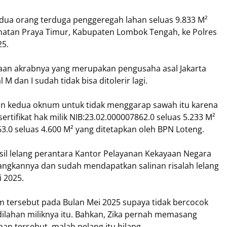
dua orang terduga penggeregah lahan seluas 9.833 M²
matan Praya Timur, Kabupaten Lombok Tengah, ke Polres
25.
paan akrabnya yang merupakan pengusaha asal Jakarta
M dan I sudah tidak bisa ditolerir lagi.
an kedua oknum untuk tidak menggarap sawah itu karena
rtifikat hak milik NIB:23.02.000007862.0 seluas 5.233 M²
863.0 seluas 4.600 M² yang ditetapkan oleh BPN Loteng.
sil lelang perantara Kantor Pelayanan Kekayaan Negara
ngkannya dan sudah mendapatkan salinan risalah lelang
 2025.
m tersebut pada Bulan Mei 2025 supaya tidak bercocok
dilahan miliknya itu. Bahkan, Zika pernah memasang
an tersebut, malah pelang itu hilang.