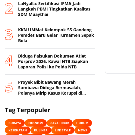
LaNyalla: Sertifikasi IFMA Jadi
Langkah PBMI Tingkatkan Kualitas
SDM Muaythai
KKN UMMat Kelompok 55 Gandeng
Pemdes Baru Gelar Turnamen Sepak
Bola
Diduga Palsukan Dokumen Atlet
Porprov 2026, Kawal NTB Siapkan
Laporan Polisi ke Polda NTB
Proyek Bibit Bawang Merah
Sumbawa Diduga Bermasalah,
Polanya Mirip Kasus Korupsi di
Lobar
Tag Terpopuler
BUDAYA
EKONOMI
GAYA HIDUP
HUKUM
KESEHATAN
KULINER
LIFE STYLE
NEWS