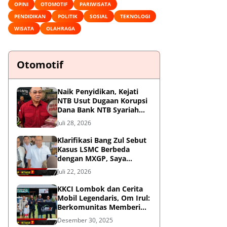
OPINI
OTOMOTIF
PARIWISATA
PENDIDIKAN
POLITIK
SOSIAL
TEKNOLOGI
WISATA
OLAHRAGA
Otomotif
Naik Penyidikan, Kejati
NTB Usut Dugaan Korupsi
Dana Bank NTB Syariah
untuk MXGP 2023
Juli 28, 2026
Klarifikasi Bang Zul Sebut
Kasus LSMC Berbeda
dengan MXGP, Saya
Dipanggil Sebagai Saksi
Juli 22, 2026
KKCI Lombok dan Cerita
Mobil Legendaris, Om Irul:
Berkomunitas Memberi
Manfaat dan Membangun
Desember 30, 2025
Imej Positif