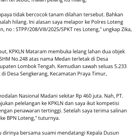
upaya tidak bercocok tanam dilahan tersebut. Bahkan
ah hilang. Ini alasan saya melapor ke Polres Loteng
 no : STPP/208/VIII/2025/SPKT res Loteng," ungkap Zika,
ebut, KPKLN Mataram membuka lelang lahan dua objek
 SHM No.248 atas nama Medan terletak di Desa
bupaten Lombok Tengah. Kemudian sawah seluas 5.233
 di Desa Sengkerang, Kecamatan Praya Timur,
rmodalan Nasional Madani sekitar Rp 460 juta. Nah, PT.
ukan pelelangan ke KPKLN dan saya ikut kompetisi
engan penawaran tertinggi. Setelah saya terima salinan
 ke BPN Loteng," tuturnya.
itu dirinya bersama suami mendatangi Kepala Dusun