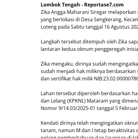
Lombok Tengah - Reportase7.com
Zika Angga Maharani Siregar melaporkan 
yang berlokasi di Desa Sengkerang, Keca
Loteng pada Sabtu tanggal 16 Agustus 20
Langkah tersebut ditempuh oleh Zika sa
lantaran kedua oknum penggeregah inisial 
Zika mengaku, dirinya sudah mengingatk
sudah menjadi hak miliknya berdasarkan se
dan sertifikat hak milik NIB:23.02.000007
Lahan tersebut diperoleh berdasarkan ha
dan Lelang (KPKNL) Mataram yang dimena
Nomor 9/14.03/2025-01 tanggal 5 Februari
Kendati dirinya telah mengingatkan oknu
tanam, namun M dan I tetap beraktivitas 
pelang pemberitahuan dan larangan di lah