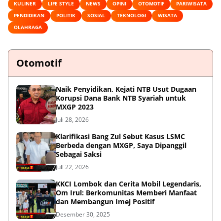
KULINER
LIFE STYLE
NEWS
OPINI
OTOMOTIF
PARIWISATA
PENDIDIKAN
POLITIK
SOSIAL
TEKNOLOGI
WISATA
OLAHRAGA
Otomotif
Naik Penyidikan, Kejati NTB Usut Dugaan
Korupsi Dana Bank NTB Syariah untuk
MXGP 2023
Juli 28, 2026
Klarifikasi Bang Zul Sebut Kasus LSMC
Berbeda dengan MXGP, Saya Dipanggil
Sebagai Saksi
Juli 22, 2026
KKCI Lombok dan Cerita Mobil Legendaris,
Om Irul: Berkomunitas Memberi Manfaat
dan Membangun Imej Positif
Desember 30, 2025