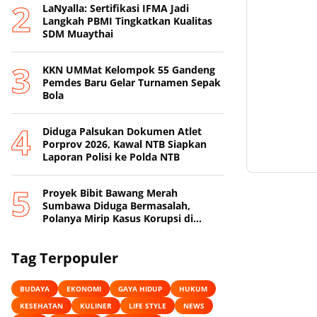
LaNyalla: Sertifikasi IFMA Jadi
Langkah PBMI Tingkatkan Kualitas
SDM Muaythai
KKN UMMat Kelompok 55 Gandeng
Pemdes Baru Gelar Turnamen Sepak
Bola
Diduga Palsukan Dokumen Atlet
Porprov 2026, Kawal NTB Siapkan
Laporan Polisi ke Polda NTB
Proyek Bibit Bawang Merah
Sumbawa Diduga Bermasalah,
Polanya Mirip Kasus Korupsi di
Lobar
Tag Terpopuler
BUDAYA
EKONOMI
GAYA HIDUP
HUKUM
KESEHATAN
KULINER
LIFE STYLE
NEWS