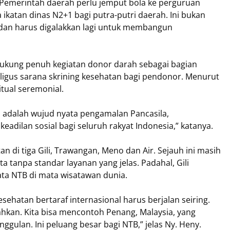
. Pemerintah daerah perlu jemput bola ke perguruan
ikatan dinas N2+1 bagi putra-putri daerah. Ini bukan
l dan harus digalakkan lagi untuk membangun
dukung penuh kegiatan donor darah sebagai bagian
ligus sarana skrining kesehatan bagi pendonor. Menurut
itual seremonial.
n adalah wujud nyata pengamalan Pancasila,
eadilan sosial bagi seluruh rakyat Indonesia,” katanya.
an di tiga Gili, Trawangan, Meno dan Air. Sejauh ini masih
 tanpa standar layanan yang jelas. Padahal, Gili
ata NTB di mata wisatawan dunia.
sehatan bertaraf internasional harus berjalan seiring.
sahkan. Kita bisa mencontoh Penang, Malaysia, yang
gulan. Ini peluang besar bagi NTB,” jelas Ny. Heny.