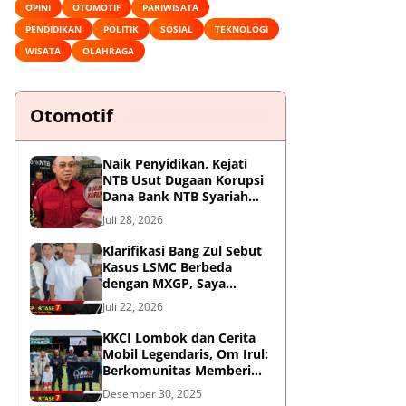
OPINI
OTOMOTIF
PARIWISATA
PENDIDIKAN
POLITIK
SOSIAL
TEKNOLOGI
WISATA
OLAHRAGA
Otomotif
Naik Penyidikan, Kejati
NTB Usut Dugaan Korupsi
Dana Bank NTB Syariah
untuk MXGP 2023
Juli 28, 2026
Klarifikasi Bang Zul Sebut
Kasus LSMC Berbeda
dengan MXGP, Saya
Dipanggil Sebagai Saksi
Juli 22, 2026
KKCI Lombok dan Cerita
Mobil Legendaris, Om Irul:
Berkomunitas Memberi
Manfaat dan Membangun
Desember 30, 2025
Imej Positif