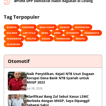
BPOKK DPP Demokrat Hadiri Kegiatan di Loteng
Tag Terpopuler
BUDAYA
EKONOMI
GAYA HIDUP
HUKUM
KESEHATAN
KULINER
LIFE STYLE
NEWS
OPINI
OTOMOTIF
PARIWISATA
PENDIDIKAN
POLITIK
SOSIAL
TEKNOLOGI
WISATA
OLAHRAGA
Otomotif
Naik Penyidikan, Kejati NTB Usut Dugaan
Korupsi Dana Bank NTB Syariah untuk
MXGP 2023
Juli 28, 2026
Klarifikasi Bang Zul Sebut Kasus LSMC
Berbeda dengan MXGP, Saya Dipanggil
Sebagai Saksi