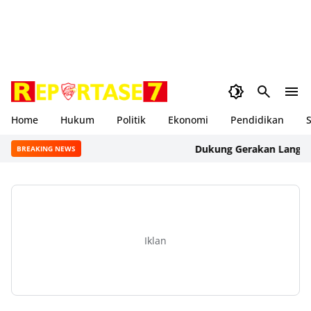
Home
Hukum
Politik
Ekonomi
Pendidikan
S
Dukung Gerakan Langit Biru 
BREAKING NEWS
Iklan