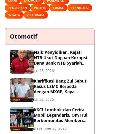
OPINI
OTOMOTIF
PARIWISATA
PENDIDIKAN
POLITIK
SOSIAL
TEKNOLOGI
WISATA
OLAHRAGA
Otomotif
Naik Penyidikan, Kejati
NTB Usut Dugaan Korupsi
Dana Bank NTB Syariah
untuk MXGP 2023
Juli 28, 2026
Klarifikasi Bang Zul Sebut
Kasus LSMC Berbeda
dengan MXGP, Saya
Dipanggil Sebagai Saksi
Juli 22, 2026
KKCI Lombok dan Cerita
Mobil Legendaris, Om Irul:
Berkomunitas Memberi
Manfaat dan Membangun
Desember 30, 2025
Imej Positif