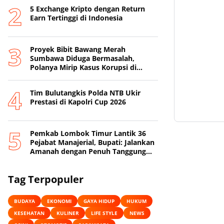
5 Exchange Kripto dengan Return
Earn Tertinggi di Indonesia
Proyek Bibit Bawang Merah
Sumbawa Diduga Bermasalah,
Polanya Mirip Kasus Korupsi di
Lobar
Tim Bulutangkis Polda NTB Ukir
Prestasi di Kapolri Cup 2026
Pemkab Lombok Timur Lantik 36
Pejabat Manajerial, Bupati: Jalankan
Amanah dengan Penuh Tanggung
Jawab
Tag Terpopuler
BUDAYA
EKONOMI
GAYA HIDUP
HUKUM
KESEHATAN
KULINER
LIFE STYLE
NEWS