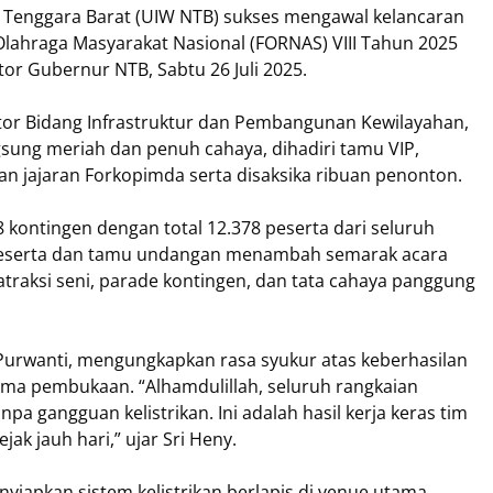
a Tenggara Barat (UIW NTB) sukses mengawal kelancaran
Olahraga Masyarakat Nasional (FORNAS) VIII Tahun 2025
or Gubernur NTB, Sabtu 26 Juli 2025.
tor Bidang Infrastruktur dan Pembangunan Kewilayahan,
sung meriah dan penuh cahaya, dihadiri tamu VIP,
n jajaran Forkopimda serta disaksika ribuan penonton.
8 kontingen dengan total 12.378 peserta dari seluruh
n peserta dan tamu undangan menambah semarak acara
raksi seni, parade kontingen, dan tata cahaya panggung
Purwanti, mengungkapkan rasa syukur atas keberhasilan
lama pembukaan. “Alhamdulillah, seluruh rangkaian
pa gangguan kelistrikan. Ini adalah hasil kerja keras tim
k jauh hari,” ujar Sri Heny.
iapkan sistem kelistrikan berlapis di venue utama.