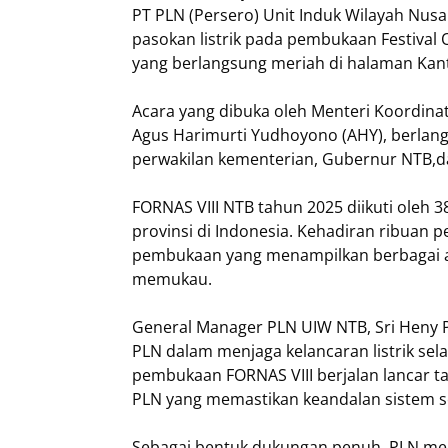
PT PLN (Persero) Unit Induk Wilayah Nus
pasokan listrik pada pembukaan Festival 
yang berlangsung meriah di halaman Kant
Acara yang dibuka oleh Menteri Koordina
Agus Harimurti Yudhoyono (AHY), berlang
perwakilan kementerian, Gubernur NTB,da
FORNAS VIII NTB tahun 2025 diikuti oleh 3
provinsi di Indonesia. Kehadiran ribua
pembukaan yang menampilkan berbagai at
memukau.
General Manager PLN UIW NTB, Sri Heny 
PLN dalam menjaga kelancaran listrik se
pembukaan FORNAS VIII berjalan lancar tan
PLN yang memastikan keandalan sistem seja
Sebagai bentuk dukungan penuh, PLN meny