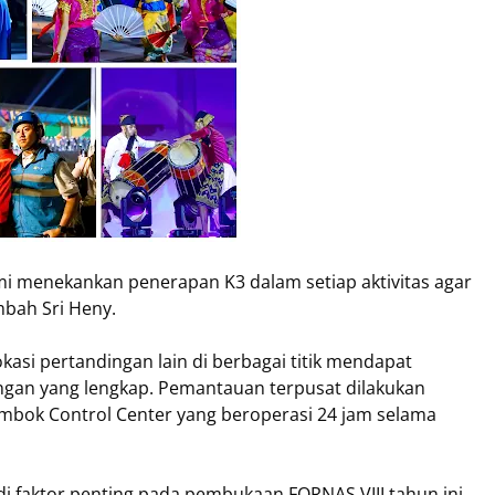
mi menekankan penerapan K3 dalam setiap aktivitas agar
mbah Sri Heny.
kasi pertandingan lain di berbagai titik mendapat
angan yang lengkap. Pemantauan terpusat dilakukan
bok Control Center yang beroperasi 24 jam selama
di faktor penting pada pembukaan FORNAS VIII tahun ini.