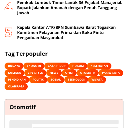
Pemkab Lombok Timur Lantik 36 Pejabat Manajerial,
Bupati: Jalankan Amanah dengan Penuh Tanggung
Jawab
Kepala Kantor ATR/BPN Sumbawa Barat Tegaskan
Komitmen Pelayanan Prima dan Buka Pintu
Pengaduan Masyarakat
Tag Terpopuler
BUDAYA
EKONOMI
GAYA HIDUP
HUKUM
KESEHATAN
KULINER
LIFE STYLE
NEWS
OPINI
OTOMOTIF
PARIWISATA
PENDIDIKAN
POLITIK
SOSIAL
TEKNOLOGI
WISATA
OLAHRAGA
Otomotif