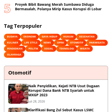
Proyek Bibit Bawang Merah Sumbawa Diduga
Bermasalah, Polanya Mirip Kasus Korupsi di Lobar
Tag Terpopuler
BUDAYA
EKONOMI
GAYA HIDUP
HUKUM
KESEHATAN
KULINER
LIFE STYLE
NEWS
OPINI
OTOMOTIF
PARIWISATA
PENDIDIKAN
POLITIK
SOSIAL
TEKNOLOGI
WISATA
OLAHRAGA
Otomotif
Naik Penyidikan, Kejati NTB Usut Dugaan
Korupsi Dana Bank NTB Syariah untuk
MXGP 2023
Juli 28, 2026
Klarifikasi Bang Zul Sebut Kasus LSMC