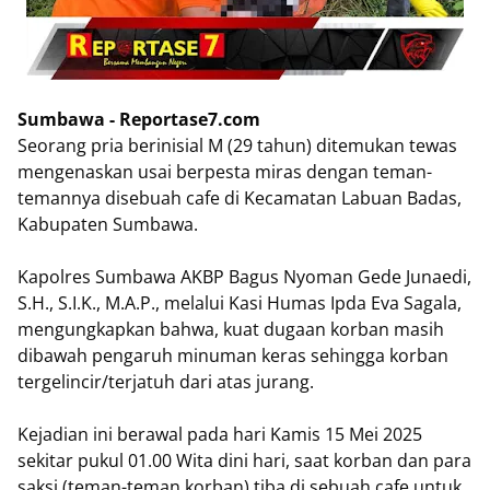
Sumbawa - Reportase7.com
Seorang pria berinisial M (29 tahun) ditemukan tewas
mengenaskan usai berpesta miras dengan teman-
temannya disebuah cafe di Kecamatan Labuan Badas,
Kabupaten Sumbawa.
Kapolres Sumbawa AKBP Bagus Nyoman Gede Junaedi,
S.H., S.I.K., M.A.P., melalui Kasi Humas Ipda Eva Sagala,
mengungkapkan bahwa, kuat dugaan korban masih
dibawah pengaruh minuman keras sehingga korban
tergelincir/terjatuh dari atas jurang.
Kejadian ini berawal pada hari Kamis 15 Mei 2025
sekitar pukul 01.00 Wita dini hari, saat korban dan para
saksi (teman-teman korban) tiba di sebuah cafe untuk