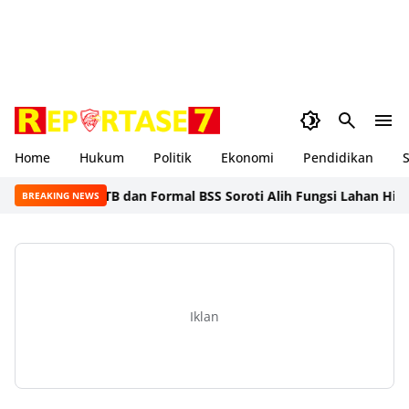
Home
Hukum
Politik
Ekonomi
Pendidikan
S
arda Satu NTB dan Formal BSS Soroti Alih Fungsi Lahan Hijau Ja
BREAKING NEWS
Iklan