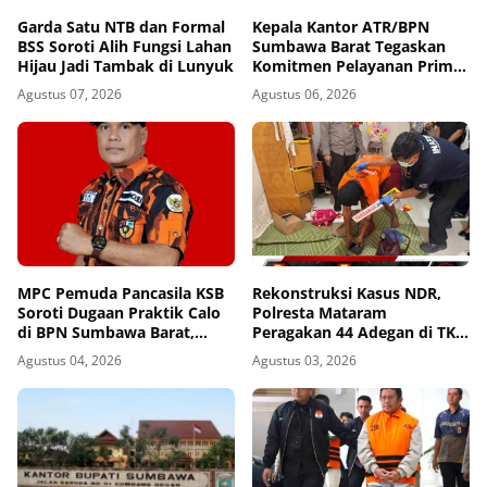
Garda Satu NTB dan Formal
Kepala Kantor ATR/BPN
BSS Soroti Alih Fungsi Lahan
Sumbawa Barat Tegaskan
Hijau Jadi Tambak di Lunyuk
Komitmen Pelayanan Prima
dan Buka Pintu Pengaduan
Agustus 07, 2026
Agustus 06, 2026
Masyarakat
MPC Pemuda Pancasila KSB
Rekonstruksi Kasus NDR,
Soroti Dugaan Praktik Calo
Polresta Mataram
di BPN Sumbawa Barat,
Peragakan 44 Adegan di TKP
Desak Evaluasi Total dan
Kos Gomong
Agustus 04, 2026
Agustus 03, 2026
Turun Tangan Aparat
Penegak Hukum