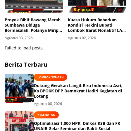
Proyek Bibit Bawang Merah
Kuasa Hukum Beberkan
Sumbawa Diduga
Kondisi Terkini Bupati
Bermasalah, Polanya Mirip
Lombok Barat Nonaktif LAZ
Kasus Korupsi di Lobar
di Rutan KPK, Pasrah dan
Agustus 03, 2026
Agustus 02, 2026
Kooperatif
Failed to load posts.
Berita Terbaru
LOMBOK TENGAH
Dukung Gerakan Langit Biru Indonesia Asri,
Ka BPOKK DPP Demokrat Hadiri Kegiatan di
Loteng
Agustus 08, 2026
KESEHATAN
Optimalisasi 1.000 HPK, Dinkes KSB dan FK
UNAIR Gelar Seminar dan Bakti Sosial