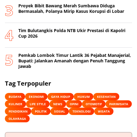
Proyek Bibit Bawang Merah Sumbawa Diduga
Bermasalah, Polanya Mirip Kasus Korupsi di Lobar
Tim Bulutangkis Polda NTB Ukir Prestasi di Kapolri
Cup 2026
Pemkab Lombok Timur Lantik 36 Pejabat Manajerial,
Bupati: Jalankan Amanah dengan Penuh Tanggung
Jawab
Tag Terpopuler
BUDAYA
EKONOMI
GAYA HIDUP
HUKUM
KESEHATAN
KULINER
LIFE STYLE
NEWS
OPINI
OTOMOTIF
PARIWISATA
PENDIDIKAN
POLITIK
SOSIAL
TEKNOLOGI
WISATA
OLAHRAGA