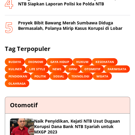
NTB Siapkan Laporan Polisi ke Polda NTB
Proyek Bibit Bawang Merah Sumbawa Diduga
Bermasalah, Polanya Mirip Kasus Korupsi di Lobar
Tag Terpopuler
BUDAYA
EKONOMI
GAYA HIDUP
HUKUM
KESEHATAN
KULINER
LIFE STYLE
NEWS
OPINI
OTOMOTIF
PARIWISATA
PENDIDIKAN
POLITIK
SOSIAL
TEKNOLOGI
WISATA
OLAHRAGA
Otomotif
Naik Penyidikan, Kejati NTB Usut Dugaan
Korupsi Dana Bank NTB Syariah untuk
MXGP 2023