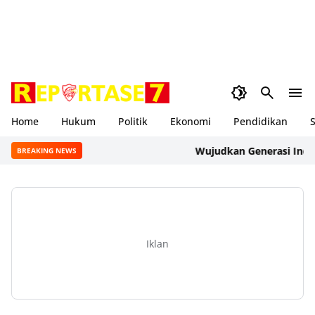
Home
Hukum
Politik
Ekonomi
Pendidikan
S
Wujudkan Generasi Indonesi
BREAKING NEWS
Iklan