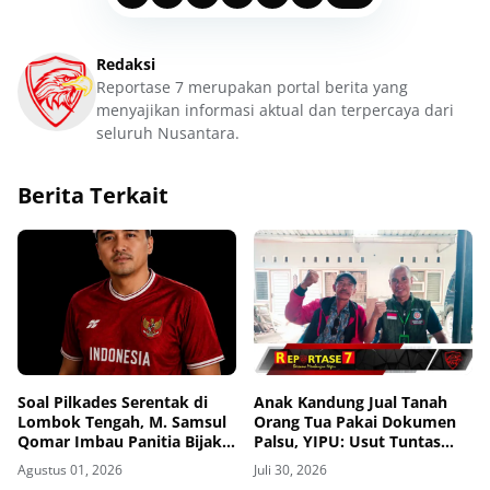
Redaksi
Reportase 7 merupakan portal berita yang
menyajikan informasi aktual dan terpercaya dari
seluruh Nusantara.
Berita Terkait
Soal Pilkades Serentak di
Anak Kandung Jual Tanah
Lombok Tengah, M. Samsul
Orang Tua Pakai Dokumen
Qomar Imbau Panitia Bijak
Palsu, YIPU: Usut Tuntas
dan Calon Kades Hindari
Persekongkolan Desa hingga
Agustus 01, 2026
Juli 30, 2026
Money Politics
BPN