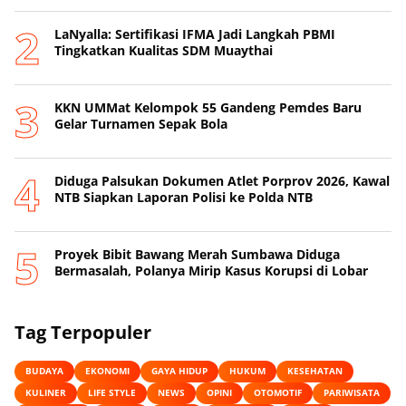
LaNyalla: Sertifikasi IFMA Jadi Langkah PBMI
Tingkatkan Kualitas SDM Muaythai
KKN UMMat Kelompok 55 Gandeng Pemdes Baru
Gelar Turnamen Sepak Bola
Diduga Palsukan Dokumen Atlet Porprov 2026, Kawal
NTB Siapkan Laporan Polisi ke Polda NTB
Proyek Bibit Bawang Merah Sumbawa Diduga
Bermasalah, Polanya Mirip Kasus Korupsi di Lobar
Tag Terpopuler
BUDAYA
EKONOMI
GAYA HIDUP
HUKUM
KESEHATAN
KULINER
LIFE STYLE
NEWS
OPINI
OTOMOTIF
PARIWISATA