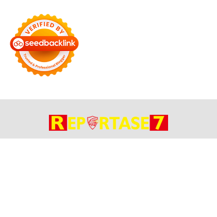
Bersama Membangun Negeri
Tentang Kami
Alamat
Hubungi
Disclaimer
© 2026
Reportase 7
. All rights reserved.