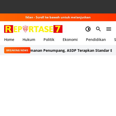
Iklan - Scroll ke bawah untuk melanjutkan
Home
Hukum
Politik
Ekonomi
Pendidikan
S
Demi Keamanan Penumpang, ASDP Terapkan Standar Baru di 6
BREAKING NEWS