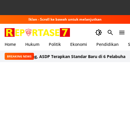
Iklan - Scroll ke bawah untuk melanjutkan
Home
Hukum
Politik
Ekonomi
Pendidikan
S
enumpang, ASDP Terapkan Standar Baru di 6 Pelabuhan
Pemerin
BREAKING NEWS