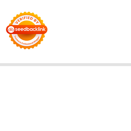
Bersama Membangun Negeri
Tentang Kami
Alamat
Hubungi
Disclaimer
© 2026
Reportase 7
. All rights reserved.