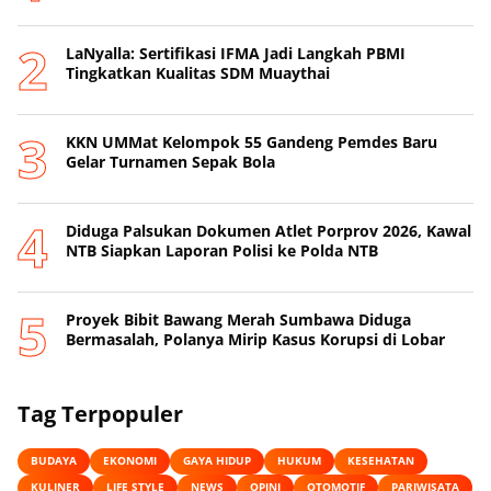
LaNyalla: Sertifikasi IFMA Jadi Langkah PBMI
Tingkatkan Kualitas SDM Muaythai
KKN UMMat Kelompok 55 Gandeng Pemdes Baru
Gelar Turnamen Sepak Bola
Diduga Palsukan Dokumen Atlet Porprov 2026, Kawal
NTB Siapkan Laporan Polisi ke Polda NTB
Proyek Bibit Bawang Merah Sumbawa Diduga
Bermasalah, Polanya Mirip Kasus Korupsi di Lobar
Tag Terpopuler
BUDAYA
EKONOMI
GAYA HIDUP
HUKUM
KESEHATAN
KULINER
LIFE STYLE
NEWS
OPINI
OTOMOTIF
PARIWISATA