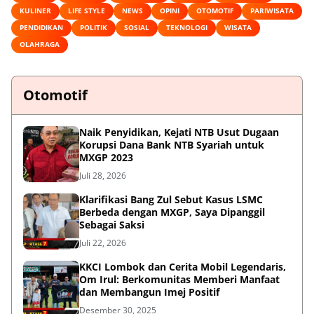
KULINER
LIFE STYLE
NEWS
OPINI
OTOMOTIF
PARIWISATA
PENDIDIKAN
POLITIK
SOSIAL
TEKNOLOGI
WISATA
OLAHRAGA
Otomotif
Naik Penyidikan, Kejati NTB Usut Dugaan
Korupsi Dana Bank NTB Syariah untuk
MXGP 2023
Juli 28, 2026
Klarifikasi Bang Zul Sebut Kasus LSMC
Berbeda dengan MXGP, Saya Dipanggil
Sebagai Saksi
Juli 22, 2026
KKCI Lombok dan Cerita Mobil Legendaris,
Om Irul: Berkomunitas Memberi Manfaat
dan Membangun Imej Positif
Desember 30, 2025