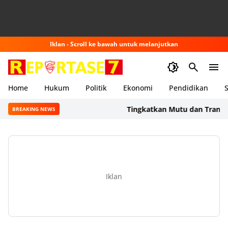
Iklan - Scroll ke bawah untuk melanjutkan
Home
Hukum
Politik
Ekonomi
Pendidikan
S
Tingkatkan Mutu dan Transparans
BREAKING NEWS
Iklan