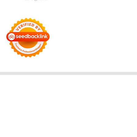
Bersama Membangun Negeri
Tentang Kami
Alamat
Hubungi
Disclaimer