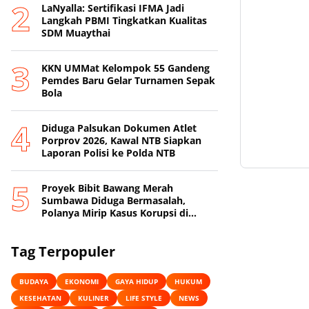
LaNyalla: Sertifikasi IFMA Jadi
Langkah PBMI Tingkatkan Kualitas
SDM Muaythai
KKN UMMat Kelompok 55 Gandeng
Pemdes Baru Gelar Turnamen Sepak
Bola
Diduga Palsukan Dokumen Atlet
Porprov 2026, Kawal NTB Siapkan
Laporan Polisi ke Polda NTB
Proyek Bibit Bawang Merah
Sumbawa Diduga Bermasalah,
Polanya Mirip Kasus Korupsi di
Lobar
Tag Terpopuler
BUDAYA
EKONOMI
GAYA HIDUP
HUKUM
KESEHATAN
KULINER
LIFE STYLE
NEWS