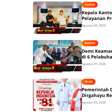
HUKUM
Kepala Kant
Pelayanan P
Agustus 06, 2026
BANTEN
Demi Keaman
di 6 Pelabuh
Agustus 05, 2026
IKLAN
Pemerintah 
Dirgahayu Re
Agustus 05, 2026