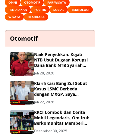
OPINI
OTOMOTIF
PARIWISATA
PENDIDIKAN
POLITIK
SOSIAL
TEKNOLOGI
WISATA
OLAHRAGA
Otomotif
Naik Penyidikan, Kejati
NTB Usut Dugaan Korupsi
Dana Bank NTB Syariah
untuk MXGP 2023
Juli 28, 2026
Klarifikasi Bang Zul Sebut
Kasus LSMC Berbeda
dengan MXGP, Saya
Dipanggil Sebagai Saksi
Juli 22, 2026
KKCI Lombok dan Cerita
Mobil Legendaris, Om Irul:
Berkomunitas Memberi
Manfaat dan Membangun
Desember 30, 2025
Imej Positif