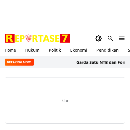
Home
Hukum
Politik
Ekonomi
Pendidikan
S
Garda Satu NTB dan Formal BSS 
BREAKING NEWS
Iklan