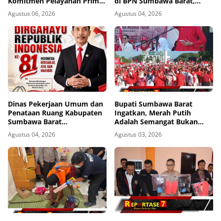
Komitmen Pelayanan Prima
di BPN Sumbawa Barat,
dan Buka Pintu Pengaduan
Desak Evaluasi Total dan
Agustus 06, 2026
Agustus 04, 2026
Masyarakat
Turun Tangan Aparat
Penegak Hukum
Dinas Pekerjaan Umum dan
Bupati Sumbawa Barat
Penataan Ruang Kabupaten
Ingatkan, Merah Putih
Sumbawa Barat
Adalah Semangat Bukan
Mengucapkan Dirgahayu
Sekadar Dekorasi
Agustus 04, 2026
Agustus 03, 2026
Republik Indonesia ke-81