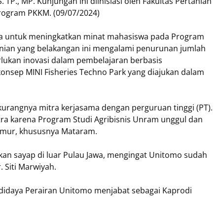
. TP., MP. Kunjungan ini diinisiasi oleh Fakultas Pertanian
rogram PKKM. (09/07/2024)
aya untuk meningkatkan minat mahasiswa pada Program
tanian yang belakangan ini mengalami penurunan jumlah
rlukan inovasi dalam pembelajaran berbasis
onsep MINI Fisheries Techno Park yang diajukan dalam
h kurangnya mitra kerjasama dengan perguruan tinggi (PT).
itra karena Program Studi Agribisnis Unram unggul dan
timur, khususnya Mataram.
kan sayap di luar Pulau Jawa, mengingat Unitomo sudah
. Siti Marwiyah.
 Budidaya Perairan Unitomo menjabat sebagai Kaprodi