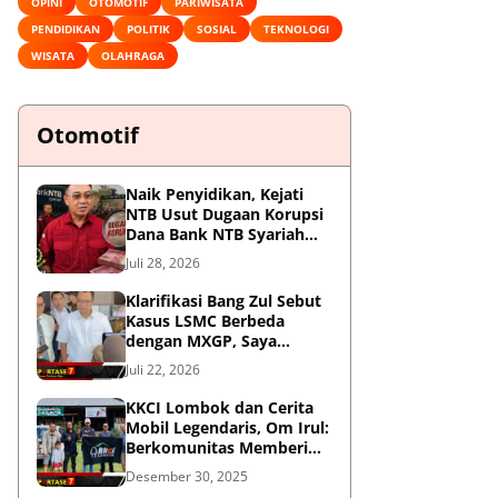
OPINI
OTOMOTIF
PARIWISATA
PENDIDIKAN
POLITIK
SOSIAL
TEKNOLOGI
WISATA
OLAHRAGA
Otomotif
Naik Penyidikan, Kejati
NTB Usut Dugaan Korupsi
Dana Bank NTB Syariah
untuk MXGP 2023
Juli 28, 2026
Klarifikasi Bang Zul Sebut
Kasus LSMC Berbeda
dengan MXGP, Saya
Dipanggil Sebagai Saksi
Juli 22, 2026
KKCI Lombok dan Cerita
Mobil Legendaris, Om Irul:
Berkomunitas Memberi
Manfaat dan Membangun
Desember 30, 2025
Imej Positif