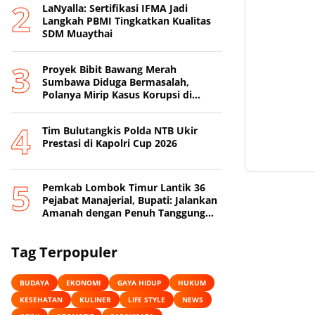
LaNyalla: Sertifikasi IFMA Jadi
Langkah PBMI Tingkatkan Kualitas
SDM Muaythai
Proyek Bibit Bawang Merah
Sumbawa Diduga Bermasalah,
Polanya Mirip Kasus Korupsi di
Lobar
Tim Bulutangkis Polda NTB Ukir
Prestasi di Kapolri Cup 2026
Pemkab Lombok Timur Lantik 36
Pejabat Manajerial, Bupati: Jalankan
Amanah dengan Penuh Tanggung
Jawab
Tag Terpopuler
BUDAYA
EKONOMI
GAYA HIDUP
HUKUM
KESEHATAN
KULINER
LIFE STYLE
NEWS