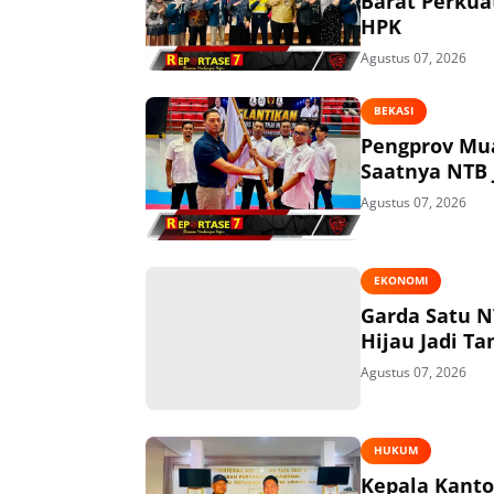
Barat Perkua
HPK
Agustus 07, 2026
BEKASI
Pengprov Mua
Saatnya NTB 
Agustus 07, 2026
EKONOMI
Garda Satu N
Hijau Jadi T
Agustus 07, 2026
HUKUM
Kepala Kant