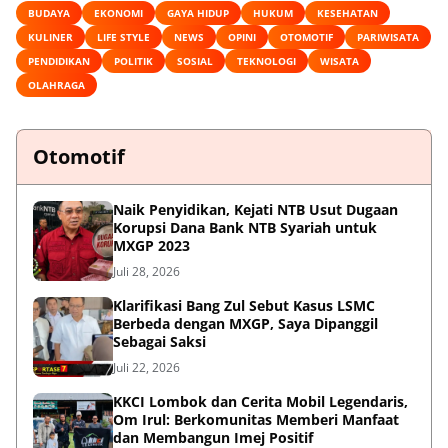
BUDAYA
EKONOMI
GAYA HIDUP
HUKUM
KESEHATAN
KULINER
LIFE STYLE
NEWS
OPINI
OTOMOTIF
PARIWISATA
PENDIDIKAN
POLITIK
SOSIAL
TEKNOLOGI
WISATA
OLAHRAGA
Otomotif
Naik Penyidikan, Kejati NTB Usut Dugaan
Korupsi Dana Bank NTB Syariah untuk
MXGP 2023
Juli 28, 2026
Klarifikasi Bang Zul Sebut Kasus LSMC
Berbeda dengan MXGP, Saya Dipanggil
Sebagai Saksi
Juli 22, 2026
KKCI Lombok dan Cerita Mobil Legendaris,
Om Irul: Berkomunitas Memberi Manfaat
dan Membangun Imej Positif