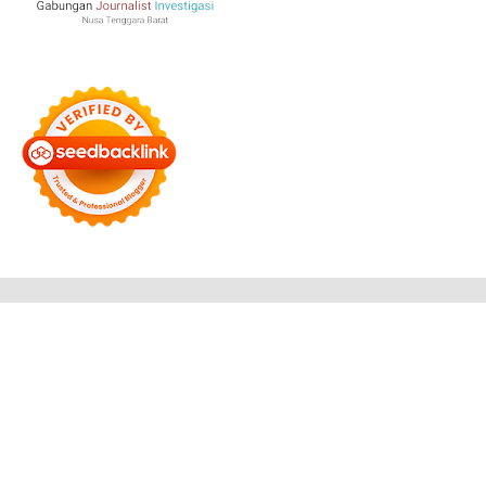
Bersama Membangun Negeri
Tentang Kami
Alamat
Hubungi
Disclaimer