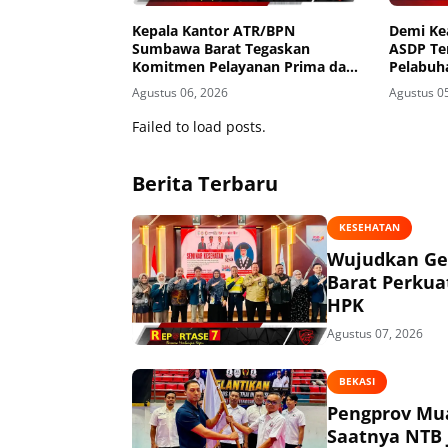
Kepala Kantor ATR/BPN
Demi K
Sumbawa Barat Tegaskan
ASDP Te
Komitmen Pelayanan Prima dan
Pelabuh
Buka Pintu Pengaduan
Agustus 06, 2026
Agustus 0
Masyarakat
Failed to load posts.
Berita Terbaru
KESEHATAN
Wujudkan Ge
Barat Perkua
HPK
Agustus 07, 2026
BEKASI
Pengprov Mua
Saatnya NTB 