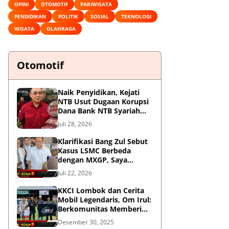
OPINI
OTOMOTIF
PARIWISATA
PENDIDIKAN
POLITIK
SOSIAL
TEKNOLOGI
WISATA
OLAHRAGA
Otomotif
Naik Penyidikan, Kejati
NTB Usut Dugaan Korupsi
Dana Bank NTB Syariah
untuk MXGP 2023
Juli 28, 2026
Klarifikasi Bang Zul Sebut
Kasus LSMC Berbeda
dengan MXGP, Saya
Dipanggil Sebagai Saksi
Juli 22, 2026
KKCI Lombok dan Cerita
Mobil Legendaris, Om Irul:
Berkomunitas Memberi
Manfaat dan Membangun
Desember 30, 2025
Imej Positif