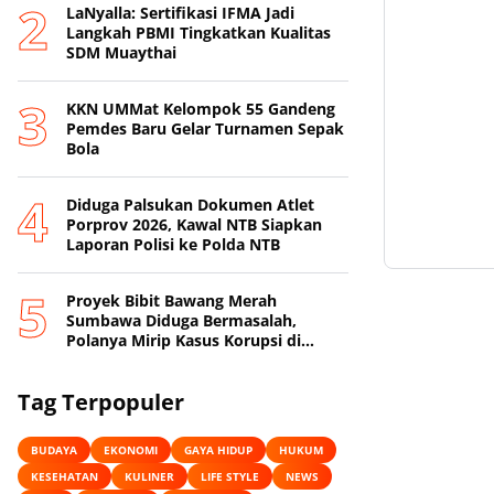
LaNyalla: Sertifikasi IFMA Jadi
Langkah PBMI Tingkatkan Kualitas
SDM Muaythai
KKN UMMat Kelompok 55 Gandeng
Pemdes Baru Gelar Turnamen Sepak
Bola
Diduga Palsukan Dokumen Atlet
Porprov 2026, Kawal NTB Siapkan
Laporan Polisi ke Polda NTB
Proyek Bibit Bawang Merah
Sumbawa Diduga Bermasalah,
Polanya Mirip Kasus Korupsi di
Lobar
Tag Terpopuler
BUDAYA
EKONOMI
GAYA HIDUP
HUKUM
KESEHATAN
KULINER
LIFE STYLE
NEWS