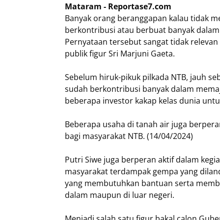
Mataram - Reportase7.com
Banyak orang beranggapan kalau tidak me
berkontribusi atau berbuat banyak dala
Pernyataan tersebut sangat tidak releva
publik figur Sri Marjuni Gaeta.
Sebelum hiruk-pikuk pilkada NTB, jauh se
sudah berkontribusi banyak dalam mema
beberapa investor kakap kelas dunia untuk
Beberapa usaha di tanah air juga berper
bagi masyarakat NTB. (14/04/2024)
Putri Siwe juga berperan aktif dalam kegi
masyarakat terdampak gempa yang dilanda
yang membutuhkan bantuan serta membang
dalam maupun di luar negeri.
Menjadi salah satu figur bakal calon Gu