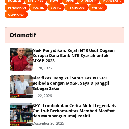
KULINER
LIFE STYLE
NEWS
OPINI
OTOMOTIF
PARIWISATA
PENDIDIKAN
POLITIK
SOSIAL
TEKNOLOGI
WISATA
OLAHRAGA
Otomotif
Naik Penyidikan, Kejati NTB Usut Dugaan
Korupsi Dana Bank NTB Syariah untuk
MXGP 2023
Juli 28, 2026
Klarifikasi Bang Zul Sebut Kasus LSMC
Berbeda dengan MXGP, Saya Dipanggil
Sebagai Saksi
Juli 22, 2026
KKCI Lombok dan Cerita Mobil Legendaris,
Om Irul: Berkomunitas Memberi Manfaat
dan Membangun Imej Positif
Desember 30, 2025