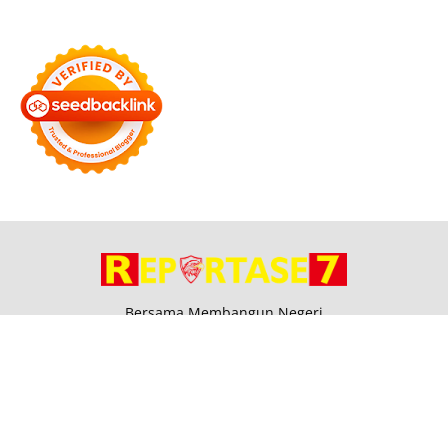
Bersama Membangun Negeri
Tentang Kami
Alamat
Hubungi
Disclaimer
© 2026
Reportase 7
. All rights reserved.