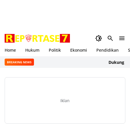
Home
Hukum
Politik
Ekonomi
Pendidikan
S
Dukung Gerakan 
BREAKING NEWS
Iklan