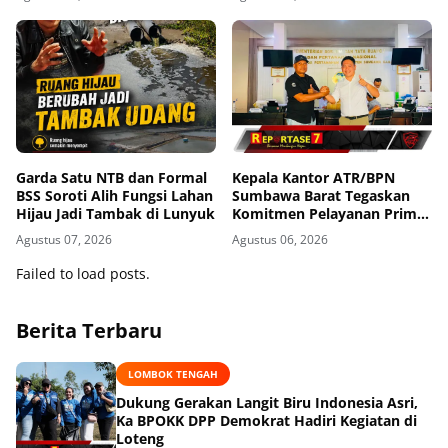
Seminar Kesehatan 1.000
HPK
Garda Satu NTB dan Formal
Kepala Kantor ATR/BPN
BSS Soroti Alih Fungsi Lahan
Sumbawa Barat Tegaskan
Hijau Jadi Tambak di Lunyuk
Komitmen Pelayanan Prima
dan Buka Pintu Pengaduan
Agustus 07, 2026
Agustus 06, 2026
Masyarakat
Failed to load posts.
Berita Terbaru
LOMBOK TENGAH
Dukung Gerakan Langit Biru Indonesia Asri,
Ka BPOKK DPP Demokrat Hadiri Kegiatan di
Loteng