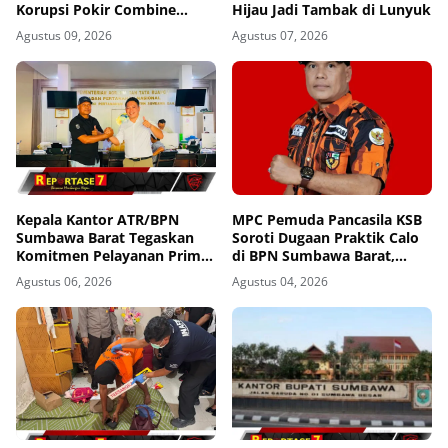
Korupsi Pokir Combine
Hijau Jadi Tambak di Lunyuk
Tetap Berjalan, Agung: Tidak
Agustus 09, 2026
Agustus 07, 2026
Ada Alasan Kasus
Dihentikan
Kepala Kantor ATR/BPN
MPC Pemuda Pancasila KSB
Sumbawa Barat Tegaskan
Soroti Dugaan Praktik Calo
Komitmen Pelayanan Prima
di BPN Sumbawa Barat,
dan Buka Pintu Pengaduan
Desak Evaluasi Total dan
Agustus 06, 2026
Agustus 04, 2026
Masyarakat
Turun Tangan Aparat
Penegak Hukum