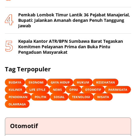
Pemkab Lombok Timur Lantik 36 Pejabat Manajerial,
Bupati: Jalankan Amanah dengan Penuh Tanggung
Jawab
Kepala Kantor ATR/BPN Sumbawa Barat Tegaskan
Komitmen Pelayanan Prima dan Buka Pintu
Pengaduan Masyarakat
Tag Terpopuler
BUDAYA
EKONOMI
GAYA HIDUP
HUKUM
KESEHATAN
KULINER
LIFE STYLE
NEWS
OPINI
OTOMOTIF
PARIWISATA
PENDIDIKAN
POLITIK
SOSIAL
TEKNOLOGI
WISATA
OLAHRAGA
Otomotif