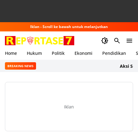
Iklan - Scroll ke bawah untuk melanjutkan
Home
Hukum
Politik
Ekonomi
Pendidikan
S
Aksi Sehat da
BREAKING NEWS
Iklan