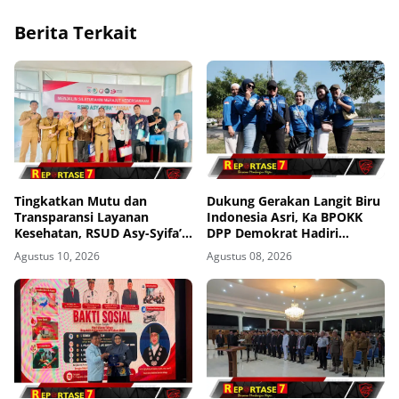
Berita Terkait
Tingkatkan Mutu dan
Dukung Gerakan Langit Biru
Transparansi Layanan
Indonesia Asri, Ka BPOKK
Kesehatan, RSUD Asy-Syifa’
DPP Demokrat Hadiri
Sumbawa Barat Terima
Kegiatan di Loteng
Agustus 10, 2026
Agustus 08, 2026
Kunjungan Evaluasi
Ombudsman RI