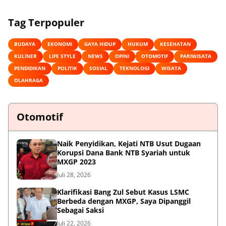
Tag Terpopuler
BUDAYA
EKONOMI
GAYA HIDUP
HUKUM
KESEHATAN
KULINER
LIFE STYLE
NEWS
OPINI
OTOMOTIF
PARIWISATA
PENDIDIKAN
POLITIK
SOSIAL
TEKNOLOGI
WISATA
OLAHRAGA
Otomotif
Naik Penyidikan, Kejati NTB Usut Dugaan
Korupsi Dana Bank NTB Syariah untuk
MXGP 2023
Juli 28, 2026
Klarifikasi Bang Zul Sebut Kasus LSMC
Berbeda dengan MXGP, Saya Dipanggil
Sebagai Saksi
Juli 22, 2026