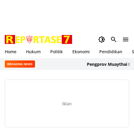
Home
Hukum
Politik
Ekonomi
Pendidikan
S
Pengprov Muaythai NTB Re
BREAKING NEWS
Iklan