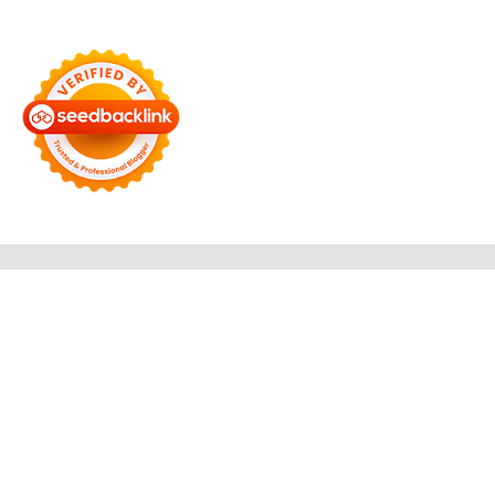
Bersama Membangun Negeri
Tentang Kami
Alamat
Hubungi
Disclaimer
© 2026
Reportase 7
. All rights reserved.