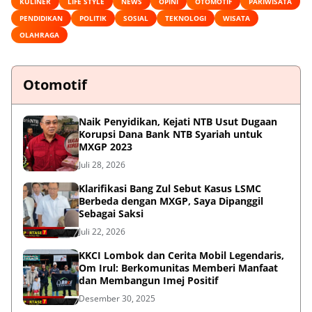
KULINER
LIFE STYLE
NEWS
OPINI
OTOMOTIF
PARIWISATA
PENDIDIKAN
POLITIK
SOSIAL
TEKNOLOGI
WISATA
OLAHRAGA
Otomotif
Naik Penyidikan, Kejati NTB Usut Dugaan
Korupsi Dana Bank NTB Syariah untuk
MXGP 2023
Juli 28, 2026
Klarifikasi Bang Zul Sebut Kasus LSMC
Berbeda dengan MXGP, Saya Dipanggil
Sebagai Saksi
Juli 22, 2026
KKCI Lombok dan Cerita Mobil Legendaris,
Om Irul: Berkomunitas Memberi Manfaat
dan Membangun Imej Positif
Desember 30, 2025