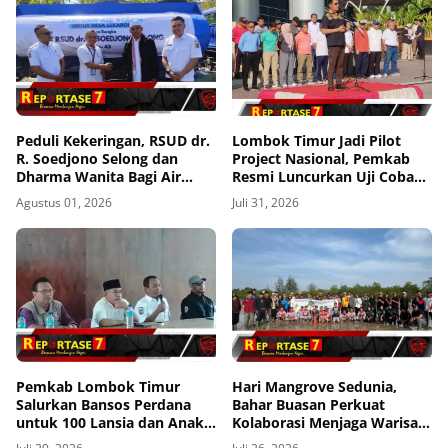
Peduli Kekeringan, RSUD dr.
Lombok Timur Jadi Pilot
R. Soedjono Selong dan
Project Nasional, Pemkab
Dharma Wanita Bagi Air
Resmi Luncurkan Uji Coba
Bersih di Sekaroh
Transfomasi Digitalisasi
Agustus 01, 2026
Juli 31, 2026
Bansos Lewat Portal
Perlinsos
Pemkab Lombok Timur
Hari Mangrove Sedunia,
Salurkan Bansos Perdana
Bahar Buasan Perkuat
untuk 100 Lansia dan Anak
Kolaborasi Menjaga Warisan
Yatim di Kecamatan Sikur
Mangrove Bangka Belitung