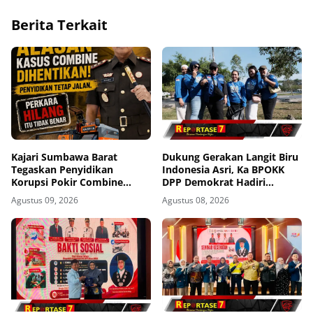
Berita Terkait
Kajari Sumbawa Barat
Dukung Gerakan Langit Biru
Tegaskan Penyidikan
Indonesia Asri, Ka BPOKK
Korupsi Pokir Combine
DPP Demokrat Hadiri
Tetap Berjalan, Agung: Tidak
Kegiatan di Loteng
Agustus 09, 2026
Agustus 08, 2026
Ada Alasan Kasus
Dihentikan