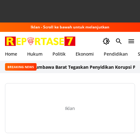
Iklan - Scroll ke bawah untuk melanjutkan
Home
Hukum
Politik
Ekonomi
Pendidikan
S
Kajari Sumbawa Barat Tegaskan Penyidikan Korupsi Pokir Co
BREAKING NEWS
Iklan