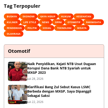
Tag Terpopuler
BUDAYA
EKONOMI
GAYA HIDUP
HUKUM
KESEHATAN
KULINER
LIFE STYLE
NEWS
OPINI
OTOMOTIF
PARIWISATA
PENDIDIKAN
POLITIK
SOSIAL
TEKNOLOGI
WISATA
OLAHRAGA
Otomotif
Naik Penyidikan, Kejati NTB Usut Dugaan
Korupsi Dana Bank NTB Syariah untuk
MXGP 2023
Juli 28, 2026
Klarifikasi Bang Zul Sebut Kasus LSMC
Berbeda dengan MXGP, Saya Dipanggil
Sebagai Saksi
Juli 22, 2026