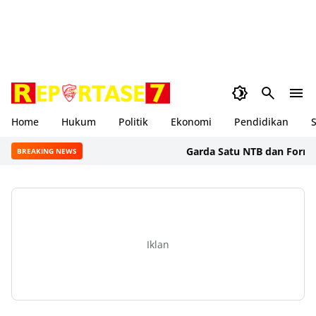
Home
Hukum
Politik
Ekonomi
Pendidikan
S
Garda Satu NTB dan Formal BSS 
BREAKING NEWS
Iklan