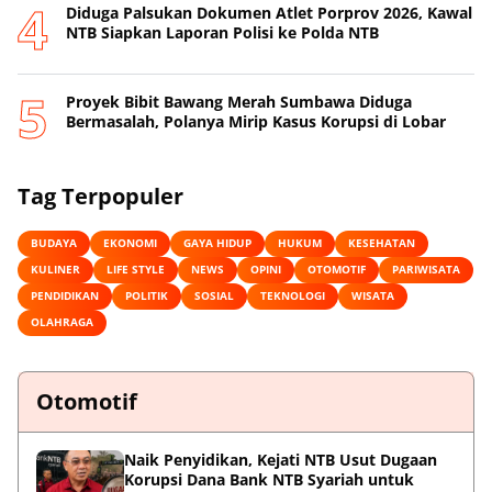
Diduga Palsukan Dokumen Atlet Porprov 2026, Kawal
NTB Siapkan Laporan Polisi ke Polda NTB
Proyek Bibit Bawang Merah Sumbawa Diduga
Bermasalah, Polanya Mirip Kasus Korupsi di Lobar
Tag Terpopuler
BUDAYA
EKONOMI
GAYA HIDUP
HUKUM
KESEHATAN
KULINER
LIFE STYLE
NEWS
OPINI
OTOMOTIF
PARIWISATA
PENDIDIKAN
POLITIK
SOSIAL
TEKNOLOGI
WISATA
OLAHRAGA
Otomotif
Naik Penyidikan, Kejati NTB Usut Dugaan
Korupsi Dana Bank NTB Syariah untuk