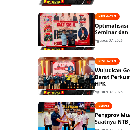
KESEHATAN
Optimalisasi
Seminar dan 
Agustus 07, 2026
KESEHATAN
Wujudkan Ge
Barat Perkua
HPK
Agustus 07, 2026
BEKASI
Pengprov Mua
Saatnya NTB 
Agustus 07, 2026