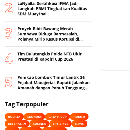
LaNyalla: Sertifikasi IFMA Jadi
Langkah PBMI Tingkatkan Kualitas
SDM Muaythai
Proyek Bibit Bawang Merah
Sumbawa Diduga Bermasalah,
Polanya Mirip Kasus Korupsi di
Lobar
Tim Bulutangkis Polda NTB Ukir
Prestasi di Kapolri Cup 2026
Pemkab Lombok Timur Lantik 36
Pejabat Manajerial, Bupati: Jalankan
Amanah dengan Penuh Tanggung
Jawab
Tag Terpopuler
BUDAYA
EKONOMI
GAYA HIDUP
HUKUM
KESEHATAN
KULINER
LIFE STYLE
NEWS