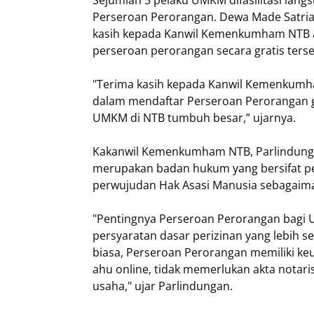
Sejumlah 5 pelaku UMKM difasilitasi la
Perseroan Perorangan. Dewa Made Satri
kasih kepada Kanwil Kemenkumham NTB at
perseroan perorangan secara gratis terse
"Terima kasih kepada Kanwil Kemenkumha
dalam mendaftar Perseroan Perorangan 
UMKM di NTB tumbuh besar,” ujarnya.
Kakanwil Kemenkumham NTB, Parlindung
merupakan badan hukum yang bersifat p
perwujudan Hak Asasi Manusia sebagaima
"Pentingnya Perseroan Perorangan bagi
persyaratan dasar perizinan yang lebih 
biasa, Perseroan Perorangan memiliki keu
ahu online, tidak memerlukan akta notar
usaha," ujar Parlindungan.