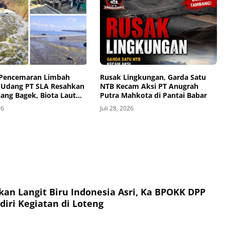
Pencemaran Limbah
Rusak Lingkungan, Garda Satu
Udang PT SLA Resahkan
NTB Kecam Aksi PT Anugrah
ang Bagek, Biota Laut
Putra Mahkota di Pantai Babar
ak-Anak Alami Gatal-
26
Juli 28, 2026
an Langit Biru Indonesia Asri, Ka BPOKK DPP
iri Kegiatan di Loteng