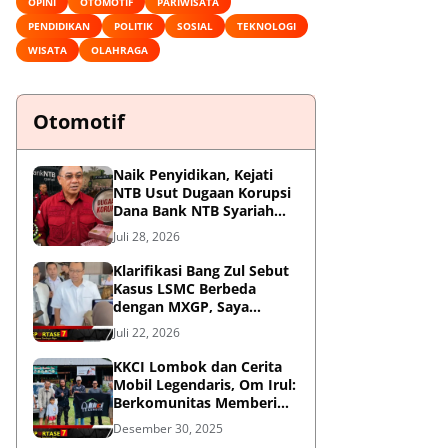
OPINI
OTOMOTIF
PARIWISATA
PENDIDIKAN
POLITIK
SOSIAL
TEKNOLOGI
WISATA
OLAHRAGA
Otomotif
Naik Penyidikan, Kejati
NTB Usut Dugaan Korupsi
Dana Bank NTB Syariah
untuk MXGP 2023
Juli 28, 2026
Klarifikasi Bang Zul Sebut
Kasus LSMC Berbeda
dengan MXGP, Saya
Dipanggil Sebagai Saksi
Juli 22, 2026
KKCI Lombok dan Cerita
Mobil Legendaris, Om Irul:
Berkomunitas Memberi
Manfaat dan Membangun
Desember 30, 2025
Imej Positif