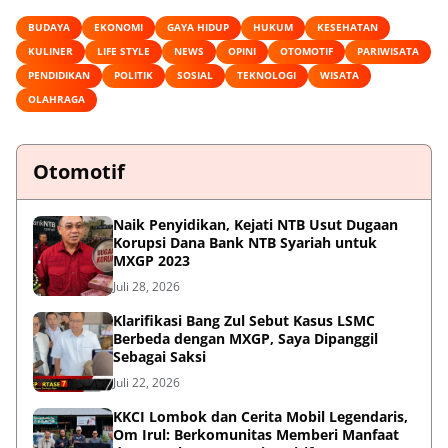
BUDAYA
EKONOMI
GAYA HIDUP
HUKUM
KESEHATAN
KULINER
LIFE STYLE
NEWS
OPINI
OTOMOTIF
PARIWISATA
PENDIDIKAN
POLITIK
SOSIAL
TEKNOLOGI
WISATA
OLAHRAGA
Otomotif
Naik Penyidikan, Kejati NTB Usut Dugaan
Korupsi Dana Bank NTB Syariah untuk
MXGP 2023
Juli 28, 2026
Klarifikasi Bang Zul Sebut Kasus LSMC
Berbeda dengan MXGP, Saya Dipanggil
Sebagai Saksi
Juli 22, 2026
KKCI Lombok dan Cerita Mobil Legendaris,
Om Irul: Berkomunitas Memberi Manfaat