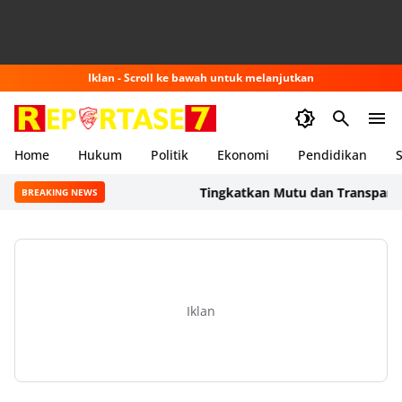
Iklan - Scroll ke bawah untuk melanjutkan
Home
Hukum
Politik
Ekonomi
Pendidikan
S
Tingkatkan Mutu dan Transparansi L
BREAKING NEWS
Iklan