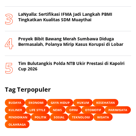
LaNyalla: Sertifikasi IFMA Jadi Langkah PBMI
Tingkatkan Kualitas SDM Muaythai
Proyek Bibit Bawang Merah Sumbawa Diduga
Bermasalah, Polanya Mirip Kasus Korupsi di Lobar
Tim Bulutangkis Polda NTB Ukir Prestasi di Kapolri
Cup 2026
Tag Terpopuler
BUDAYA
EKONOMI
GAYA HIDUP
HUKUM
KESEHATAN
KULINER
LIFE STYLE
NEWS
OPINI
OTOMOTIF
PARIWISATA
PENDIDIKAN
POLITIK
SOSIAL
TEKNOLOGI
WISATA
OLAHRAGA