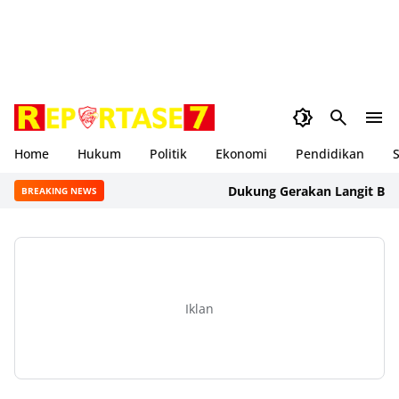
Home
Hukum
Politik
Ekonomi
Pendidikan
S
Dukung Gerakan Langit Biru Indo
BREAKING NEWS
Iklan