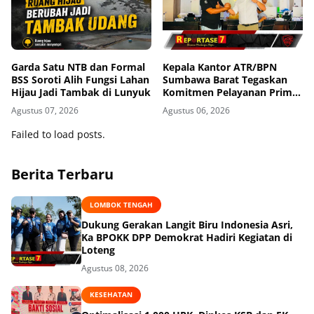
Garda Satu NTB dan Formal
Kepala Kantor ATR/BPN
BSS Soroti Alih Fungsi Lahan
Sumbawa Barat Tegaskan
Hijau Jadi Tambak di Lunyuk
Komitmen Pelayanan Prima
dan Buka Pintu Pengaduan
Agustus 07, 2026
Agustus 06, 2026
Masyarakat
Failed to load posts.
Berita Terbaru
LOMBOK TENGAH
Dukung Gerakan Langit Biru Indonesia Asri,
Ka BPOKK DPP Demokrat Hadiri Kegiatan di
Loteng
Agustus 08, 2026
KESEHATAN