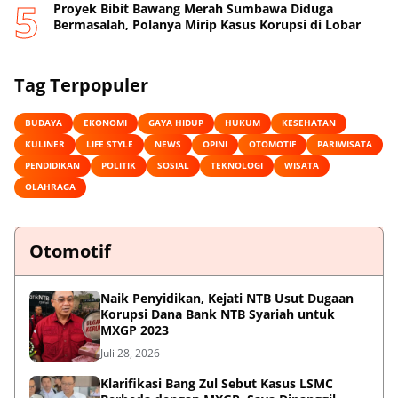
Proyek Bibit Bawang Merah Sumbawa Diduga
Bermasalah, Polanya Mirip Kasus Korupsi di Lobar
Tag Terpopuler
BUDAYA
EKONOMI
GAYA HIDUP
HUKUM
KESEHATAN
KULINER
LIFE STYLE
NEWS
OPINI
OTOMOTIF
PARIWISATA
PENDIDIKAN
POLITIK
SOSIAL
TEKNOLOGI
WISATA
OLAHRAGA
Otomotif
Naik Penyidikan, Kejati NTB Usut Dugaan
Korupsi Dana Bank NTB Syariah untuk
MXGP 2023
Juli 28, 2026
Klarifikasi Bang Zul Sebut Kasus LSMC