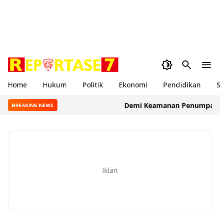
Home
Hukum
Politik
Ekonomi
Pendidikan
S
Demi Keamanan Penumpang, ASDP 
BREAKING NEWS
Iklan