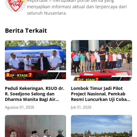
Reportase 7 merupakan portal berita yang
menyajikan informasi aktual dan terpercaya dari
seluruh Nusantara.
Berita Terkait
Peduli Kekeringan, RSUD dr.
Lombok Timur Jadi Pilot
R. Soedjono Selong dan
Project Nasional, Pemkab
Dharma Wanita Bagi Air
Resmi Luncurkan Uji Coba
Bersih di Sekaroh
Transfomasi Digitalisasi
Agustus 01, 2026
Juli 31, 2026
Bansos Lewat Portal
Perlinsos