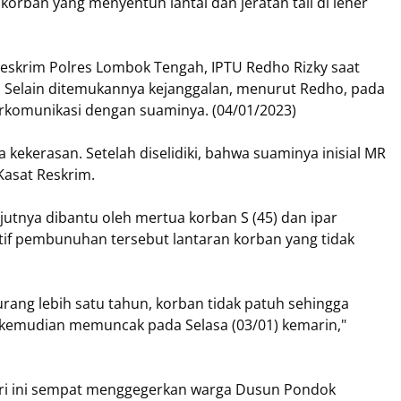
orban yang menyentuh lantai dan jeratan tali di leher
eskrim Polres Lombok Tengah, IPTU Redho Rizky saat
. Selain ditemukannya kejanggalan, menurut Redho, pada
rkomunikasi dengan suaminya. (04/01/2023)
 kekerasan. Setelah diselidiki, bahwa suaminya inisial MR
Kasat Reskrim.
utnya dibantu oleh mertua korban S (45) dan ipar
otif pembunuhan tersebut lantaran korban yang tidak
rang lebih satu tahun, korban tidak patuh sehingga
emudian memuncak pada Selasa (03/01) kemarin,"
ri ini sempat menggegerkan warga Dusun Pondok