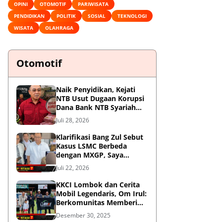
OPINI
OTOMOTIF
PARIWISATA
PENDIDIKAN
POLITIK
SOSIAL
TEKNOLOGI
WISATA
OLAHRAGA
Otomotif
Naik Penyidikan, Kejati
NTB Usut Dugaan Korupsi
Dana Bank NTB Syariah
untuk MXGP 2023
Juli 28, 2026
Klarifikasi Bang Zul Sebut
Kasus LSMC Berbeda
dengan MXGP, Saya
Dipanggil Sebagai Saksi
Juli 22, 2026
KKCI Lombok dan Cerita
Mobil Legendaris, Om Irul:
Berkomunitas Memberi
Manfaat dan Membangun
Desember 30, 2025
Imej Positif