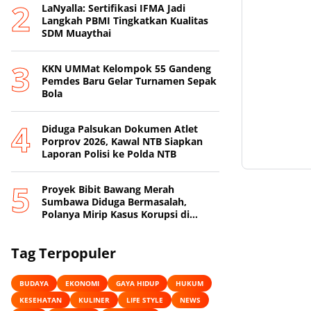
LaNyalla: Sertifikasi IFMA Jadi
Langkah PBMI Tingkatkan Kualitas
SDM Muaythai
KKN UMMat Kelompok 55 Gandeng
Pemdes Baru Gelar Turnamen Sepak
Bola
Diduga Palsukan Dokumen Atlet
Porprov 2026, Kawal NTB Siapkan
Laporan Polisi ke Polda NTB
Proyek Bibit Bawang Merah
Sumbawa Diduga Bermasalah,
Polanya Mirip Kasus Korupsi di
Lobar
Tag Terpopuler
BUDAYA
EKONOMI
GAYA HIDUP
HUKUM
KESEHATAN
KULINER
LIFE STYLE
NEWS