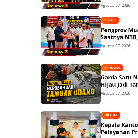
Agustus 07, 2026
BEKASI
Pengprov Mua
Saatnya NTB 
Agustus 07, 2026
EKONOMI
Garda Satu N
Hijau Jadi T
Agustus 07, 2026
HUKUM
Kepala Kant
Pelayanan P