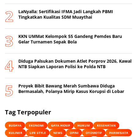
LaNyalla: Sertifikasi IFMA Jadi Langkah PBMI
Tingkatkan Kualitas SDM Muaythai
KKN UMMat Kelompok 55 Gandeng Pemdes Baru
Gelar Turnamen Sepak Bola
Diduga Palsukan Dokumen Atlet Porprov 2026, Kawal
NTB Siapkan Laporan Polisi ke Polda NTB
Proyek Bibit Bawang Merah Sumbawa Diduga
Bermasalah, Polanya Mirip Kasus Korupsi di Lobar
Tag Terpopuler
BUDAYA
EKONOMI
GAYA HIDUP
HUKUM
KESEHATAN
KULINER
LIFE STYLE
NEWS
OPINI
OTOMOTIF
PARIWISATA